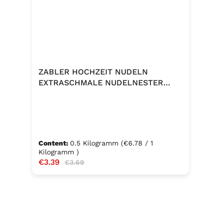
ZABLER HOCHZEIT NUDELN
EXTRASCHMALE NUDELNESTER
500G
Content:
0.5 Kilogramm
(€6.78 / 1
Kilogramm )
Sale price:
€3.39
Regular price:
€3.69