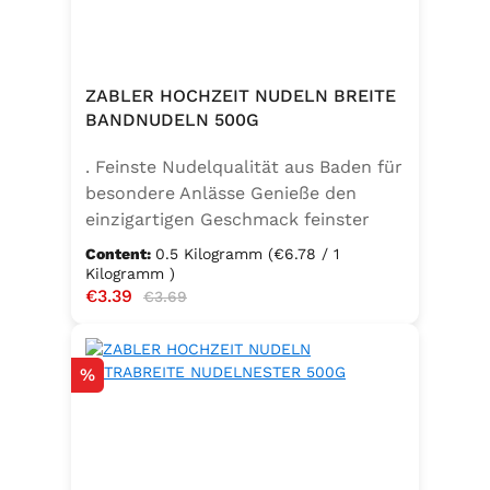
ZABLER HOCHZEIT NUDELN BREITE
BANDNUDELN 500G
. Feinste Nudelqualität aus Baden für
besondere Anlässe Genieße den
einzigartigen Geschmack feinster
Bandnudeln – mit den Zabler
Content:
0.5 Kilogramm
(€6.78 / 1
Hochzeit Nudeln holst du dir echte
Kilogramm )
Sale price:
€3.39
Regular price:
badische Qualität auf den Teller.
€3.69
Hergestellt aus 100 % reinem
Hartweizengrieß, täglich frisch
Discount
%
aufgeschlagenen Eiern der
Güteklasse A und klarem
Trinkwasser, bieten diese Nudeln ein
besonderes Geschmackserlebnis –
nicht nur zur Hochzeit. Ob für