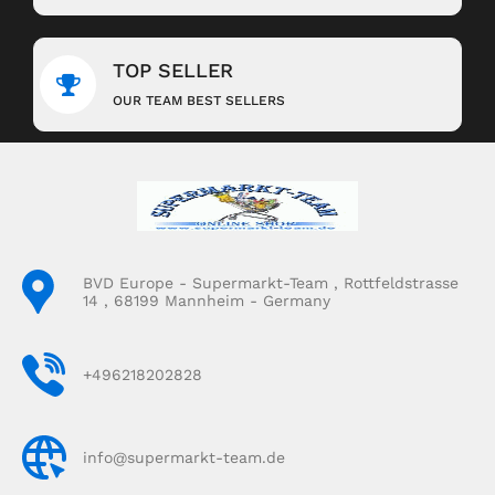
TOP SELLER
OUR TEAM BEST SELLERS
BVD Europe - Supermarkt-Team , Rottfeldstrasse
14 , 68199 Mannheim - Germany
+496218202828
info@supermarkt-team.de