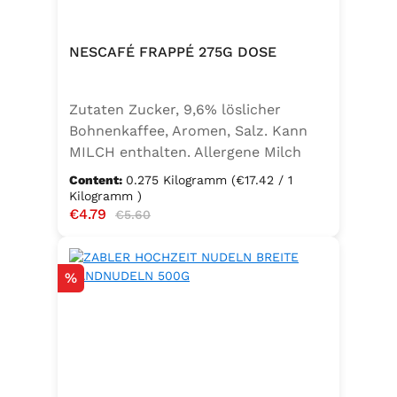
NESCAFÉ FRAPPÉ 275G DOSE
Zutaten Zucker, 9,6% löslicher
Bohnenkaffee, Aromen, Salz. Kann
MILCH enthalten. Allergene Milch
und daraus gewonnene Erzeugnisse
Content:
0.275 Kilogramm
(€17.42 / 1
Kilogramm )
Sale price:
€4.79
Regular price:
€5.60
Discount
%