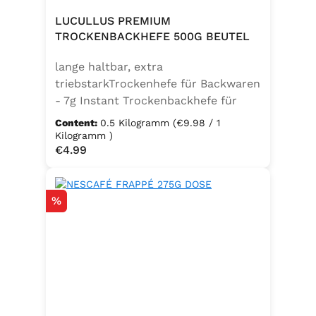
LUCULLUS PREMIUM
TROCKENBACKHEFE 500G BEUTEL
lange haltbar, extra
triebstarkTrockenhefe für Backwaren
- 7g Instant Trockenbackhefe für
500g Weizenmehl, entspricht 25g
Content:
0.5 Kilogramm
(€9.98 / 1
FrischhefeZutaten: Trockenbackhefe,
Kilogramm )
Regular price:
€4.99
Emulgator Sorbitanmonostearat
(E491)
Discount
%