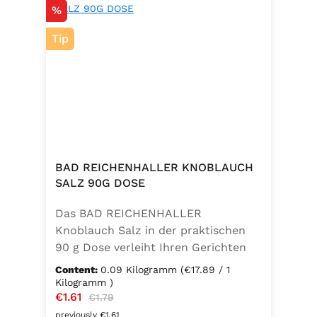
Discount
%
Tip
BAD REICHENHALLER KNOBLAUCH
SALZ 90G DOSE
Das BAD REICHENHALLER
Knoblauch Salz in der praktischen
90 g Dose verleiht Ihren Gerichten
einen vollmundigen, aromatischen
Content:
0.09 Kilogramm
(€17.89 / 1
Knoblauchgeschmack. Hergestellt
Kilogramm )
Sale price:
€1.61
Regular price:
ohne Geschmacksverstärker, zu 100
€1.79
% vegan und glutenfrei – ideal für
previously €1.61