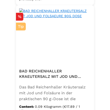
eine bewusste Ernährung. Perfekt
zum Würzen von Pasta, Fleisch,
Discount
%
Fisch, Gemüse und mediterranen
Speisen. Zutaten:Siedesalz, 10 %
Tip
Knoblauch, 5 % Kräuter und
Gewürze (Petersilie, Sellerie, Zwiebel,
Basilikum, Dill, Majoran, Lorbeer,
Rosmarin, Oregano, Thymian),
Trennmittel Calciumsalze der
Speisefettsäuren, Folsäure,
Kaliumjodat.
BAD REICHENHALLER
KRAEUTERSALZ MIT JOD UND
FOLSAEURE 90G DOSE
Das Bad Reichenhaller Kräutersalz
mit Jod und Folsäure in der
praktischen 90 g-Dose ist die
aromatische Würzmischung für eine
Content:
0.09 Kilogramm
(€17.89 / 1