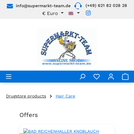
(+49) 621 82 028 28
info@supermarkt-team.de
Skip to main content
€
Euro
Drugstore products
Hair Care
Offers
Skip product gallery