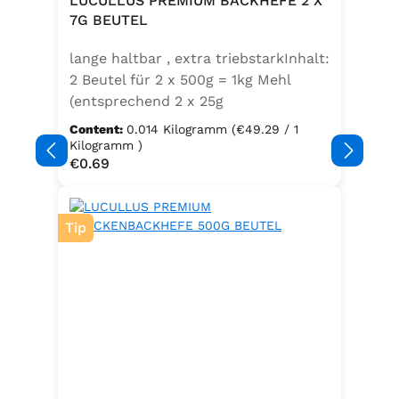
LUCULLUS PREMIUM BACKHEFE 2 X
Speisefettsäuren, Folsäure,
7G BEUTEL
Kaliumjodat.Kann Spuren von
lange haltbar , extra triebstarkInhalt:
Sellerie enthalten.
2 Beutel für 2 x 500g = 1kg Mehl
(entsprechend 2 x 25g
Frischhefe)Zutaten: Trockenbackhefe
Content:
0.014 Kilogramm
(€49.29 / 1
, Emulgator E491 (Unter
Kilogramm )
Regular price:
€0.69
Schutzatmosphäre verpackt)
Tip