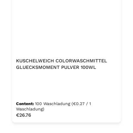
KUSCHELWEICH COLORWASCHMITTEL
GLUECKSMOMENT PULVER 100WL
Content:
100 Waschladung
(€0.27 / 1
Waschladung)
Regular price:
€26.76