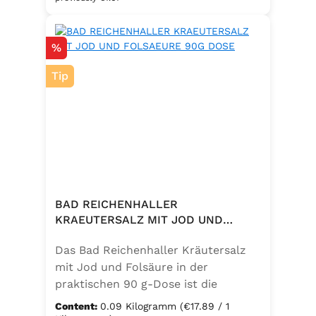
eine bewusste Ernährung. Perfekt
zum Würzen von Pasta, Fleisch,
Discount
%
Fisch, Gemüse und mediterranen
Speisen. Zutaten:Siedesalz, 10 %
Tip
Knoblauch, 5 % Kräuter und
Gewürze (Petersilie, Sellerie, Zwiebel,
Basilikum, Dill, Majoran, Lorbeer,
Rosmarin, Oregano, Thymian),
Trennmittel Calciumsalze der
Speisefettsäuren, Folsäure,
Kaliumjodat.
BAD REICHENHALLER
KRAEUTERSALZ MIT JOD UND
FOLSAEURE 90G DOSE
Das Bad Reichenhaller Kräutersalz
mit Jod und Folsäure in der
praktischen 90 g-Dose ist die
aromatische Würzmischung für eine
Content:
0.09 Kilogramm
(€17.89 / 1