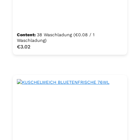
Content:
38 Waschladung
(€0.08 / 1
Waschladung)
Regular price:
€3.02