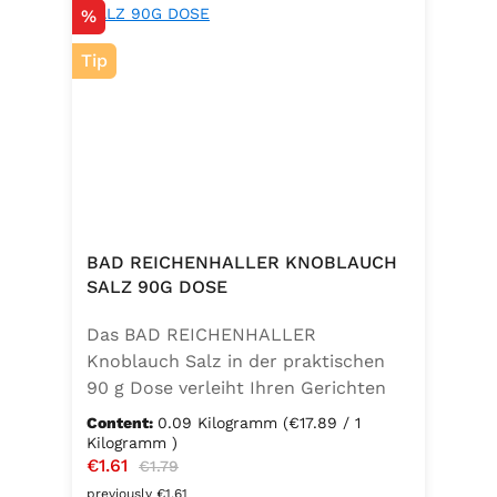
Discount
%
Tip
BAD REICHENHALLER KNOBLAUCH
SALZ 90G DOSE
Das BAD REICHENHALLER
Knoblauch Salz in der praktischen
90 g Dose verleiht Ihren Gerichten
einen vollmundigen, aromatischen
Content:
0.09 Kilogramm
(€17.89 / 1
Knoblauchgeschmack. Hergestellt
Kilogramm )
Sale price:
€1.61
Regular price:
ohne Geschmacksverstärker, zu 100
€1.79
% vegan und glutenfrei – ideal für
previously €1.61