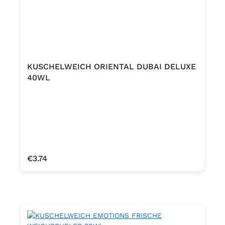
KUSCHELWEICH ORIENTAL DUBAI DELUXE
40WL
Regular price:
€3.74