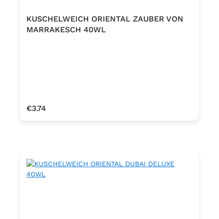
KUSCHELWEICH ORIENTAL ZAUBER VON
MARRAKESCH 40WL
Regular price:
€3.74