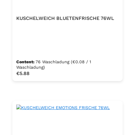
KUSCHELWEICH BLUETENFRISCHE 76WL
Content:
76 Waschladung
(€0.08 / 1
Waschladung)
Regular price:
€5.88