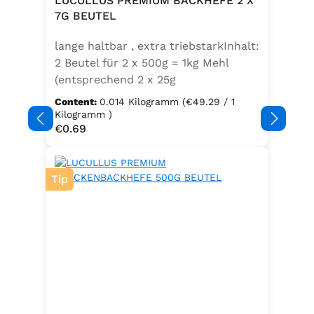
LUCULLUS PREMIUM BACKHEFE 2 X
Speisefettsäuren, Folsäure,
7G BEUTEL
Kaliumjodat.Kann Spuren von
lange haltbar , extra triebstarkInhalt:
Sellerie enthalten.
2 Beutel für 2 x 500g = 1kg Mehl
(entsprechend 2 x 25g
Frischhefe)Zutaten: Trockenbackhefe
Content:
0.014 Kilogramm
(€49.29 / 1
, Emulgator E491 (Unter
Kilogramm )
Regular price:
€0.69
Schutzatmosphäre verpackt)
Tip