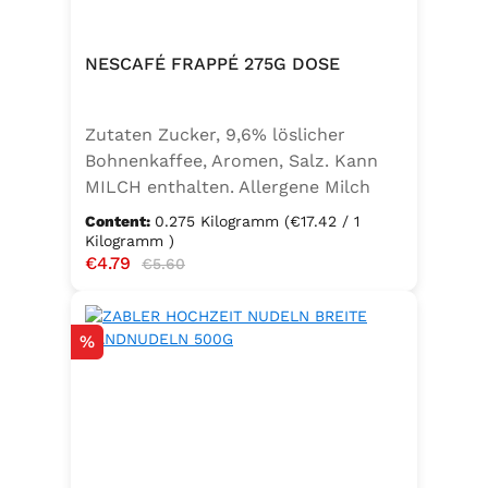
NESCAFÉ FRAPPÉ 275G DOSE
Zutaten Zucker, 9,6% löslicher
Bohnenkaffee, Aromen, Salz. Kann
MILCH enthalten. Allergene Milch
und daraus gewonnene Erzeugnisse
Content:
0.275 Kilogramm
(€17.42 / 1
Kilogramm )
Sale price:
€4.79
Regular price:
€5.60
Discount
%