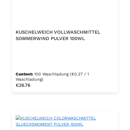
KUSCHELWEICH VOLLWASCHMITTEL
SOMMERWIND PULVER 100WL
Content:
100 Waschladung
(€0.27 / 1
Waschladung)
Regular price:
€26.76