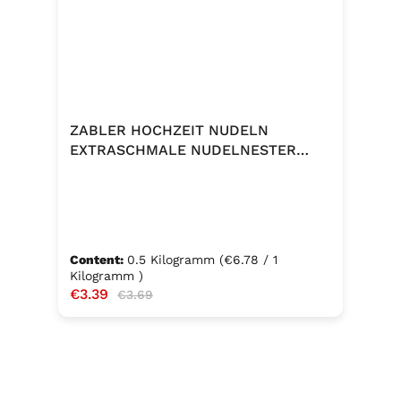
ZABLER HOCHZEIT NUDELN
EXTRASCHMALE NUDELNESTER
500G
Content:
0.5 Kilogramm
(€6.78 / 1
Kilogramm )
Sale price:
€3.39
Regular price:
€3.69