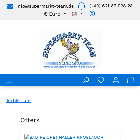
(+49) 621 82 028 28
info@supermarkt-team.de
Skip to main content
€
Euro
Textile care
Offers
Skip product gallery