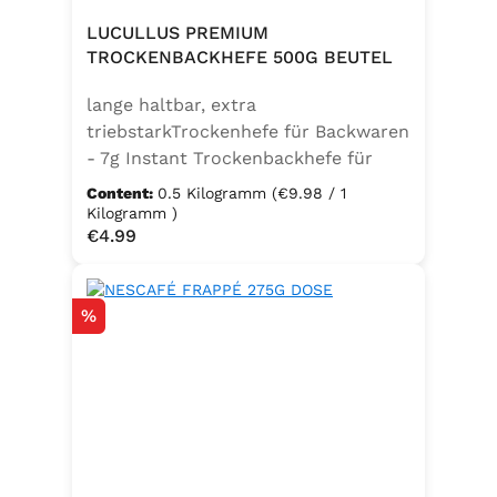
LUCULLUS PREMIUM
TROCKENBACKHEFE 500G BEUTEL
lange haltbar, extra
triebstarkTrockenhefe für Backwaren
- 7g Instant Trockenbackhefe für
500g Weizenmehl, entspricht 25g
Content:
0.5 Kilogramm
(€9.98 / 1
FrischhefeZutaten: Trockenbackhefe,
Kilogramm )
Regular price:
€4.99
Emulgator Sorbitanmonostearat
(E491)
Discount
%