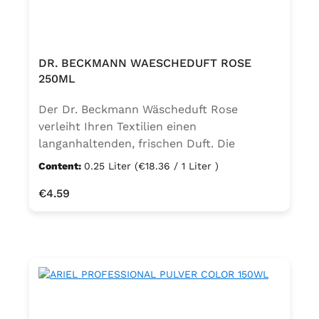
DR. BECKMANN WAESCHEDUFT ROSE
250ML
Der Dr. Beckmann Wäscheduft Rose
verleiht Ihren Textilien einen
langanhaltenden, frischen Duft. Die
Komposition mit speziell verkapseltem
Content:
0.25 Liter
(€18.36 / 1 Liter )
Parfüm gibt ihren Duft nicht nur direkt
Regular price:
€4.59
nach dem Waschen ab, sondern auch dann,
wenn Sie die Wäsche aus dem Schrank
nehmen und tragen. Mit jeder Bewegung
und durch jede Reibung setzt sich ein
bisschen mehr Wäscheduft frei und
verwöhnt Sie so - Tag für Tag. Das
Besondere an den Dr. Beckmann
Wäschedüften ist, dass sie für alle Textilien