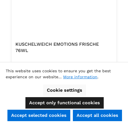
KUSCHELWEICH EMOTIONS FRISCHE
76WL
This website uses cookies to ensure you get the best
experience on our website...
More information
.
Content:
76 Liter
(€0.08 / 1 Liter )
Cookie settings
Regular price:
€5.88
Accept only functional cookies
SEHR GUT
(4.74 / 5)
Accept selected cookies
Accept all cookies
aus
39
Bewertungen bei: shopauskunft.de, ausgezeichnet.org, shopvote.de ⓘ
Informationen zur Echtheit der Bewertungen