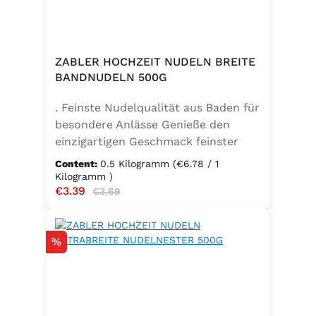
ZABLER HOCHZEIT NUDELN BREITE
BANDNUDELN 500G
. Feinste Nudelqualität aus Baden für
besondere Anlässe Genieße den
einzigartigen Geschmack feinster
Bandnudeln – mit den Zabler
Content:
0.5 Kilogramm
(€6.78 / 1
Hochzeit Nudeln holst du dir echte
Kilogramm )
Sale price:
€3.39
Regular price:
badische Qualität auf den Teller.
€3.69
Hergestellt aus 100 % reinem
Hartweizengrieß, täglich frisch
Discount
%
aufgeschlagenen Eiern der
Güteklasse A und klarem
Trinkwasser, bieten diese Nudeln ein
besonderes Geschmackserlebnis –
nicht nur zur Hochzeit. Ob für