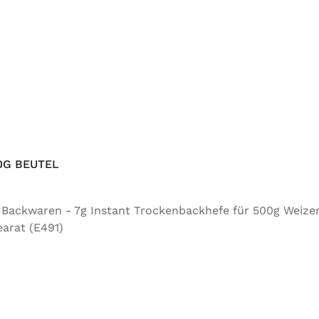
0G BEUTEL
ür Backwaren - 7g Instant Trockenbackhefe für 500g Weize
arat (E491)