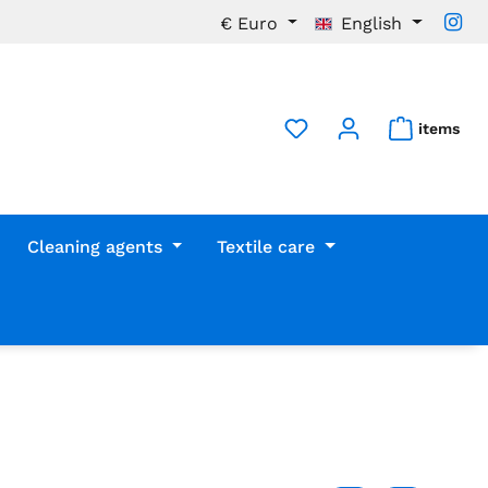
€
Euro
English
items
Cleaning agents
Textile care