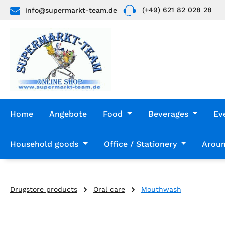
(+49) 621 82 028 28
info@supermarkt-team.de
p to main content
Skip to search
Skip to main navigation
Home
Angebote
Food
Beverages
Ev
Household goods
Office / Stationery
Aroun
Drugstore products
Oral care
Mouthwash