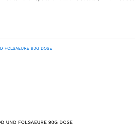
orbeer, Rosmarin, Oregano, Thymian), Trennmittel Calciumsa
OD UND FOLSAEURE 90G DOSE