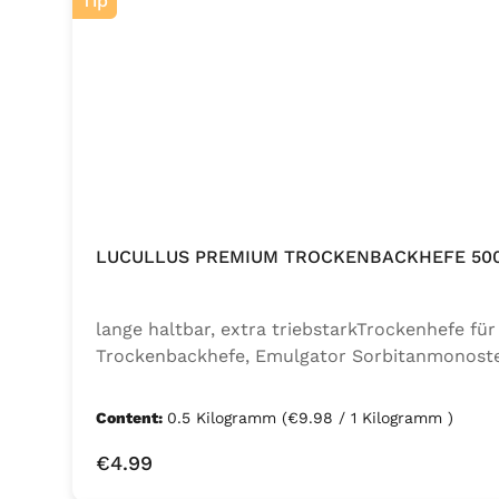
Tip
LUCULLUS PREMIUM TROCKENBACKHEFE 50
lange haltbar, extra triebstarkTrockenhefe f
Trockenbackhefe, Emulgator Sorbitanmonoste
Content:
0.5 Kilogramm
(€9.98 / 1 Kilogramm )
Regular price:
€4.99