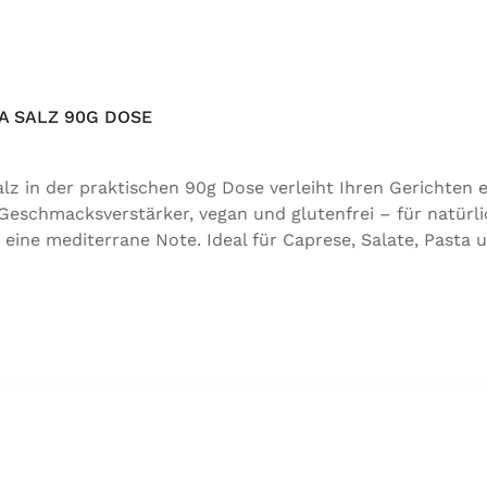
 SALZ 90G DOSE
 in der praktischen 90g Dose verleiht Ihren Gerichten e
 Geschmacksverstärker, vegan und glutenfrei – für natürli
 eine mediterrane Note. Ideal für Caprese, Salate, Pasta 
für natürlichen Genuss in bester Qualität. Zutaten:Siedes
 der Speisefettsäuren, Folsäure, Kaliumjodat.Kann Spure