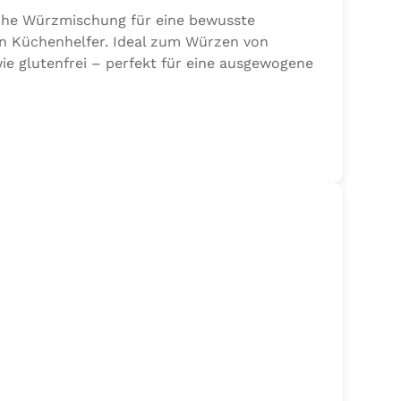
sche Würzmischung für eine bewusste
en Küchenhelfer. Ideal zum Würzen von
ie glutenfrei – perfekt für eine ausgewogene
 Sellerie, Zwiebel, Basilikum, Dill, Majoran,
jodat.