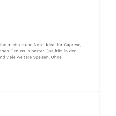
ine mediterrane Note. Ideal für Caprese,
chen Genuss in bester Qualität. in der
und viele weitere Speisen. Ohne
alz, 17,7% Kräuter (Basilikum 10,6%, Oregano,
n von Sellerie enthalten.