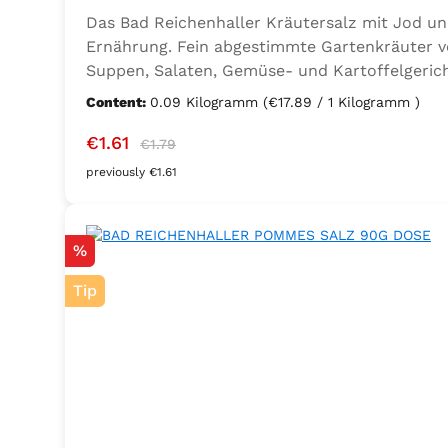
Das Bad Reichenhaller Kräutersalz mit Jod un
Ernährung. Fein abgestimmte Gartenkräuter ve
Suppen, Salaten, Gemüse- und Kartoffelgerich
Ernährung mit zusätzlichem Jod und Folsäure. Z
Content:
0.09 Kilogramm
(€17.89 / 1 Kilogramm )
Lorbeer, Rosmarin, Oregano, Thymian), Trennmi
Sale price:
Regular price:
€1.61
€1.79
previously €1.61
Discount
%
Tip