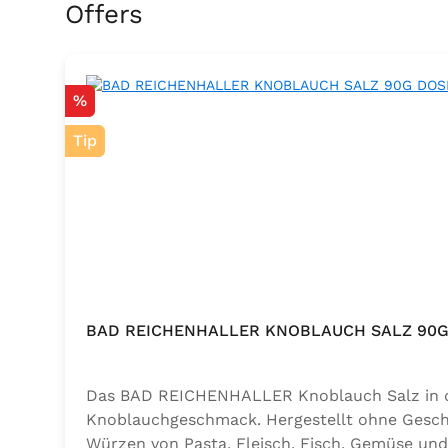
Skip product gallery
Offers
Discount
%
Tip
BAD REICHENHALLER KNOBLAUCH SALZ 90G
Das BAD REICHENHALLER Knoblauch Salz in der
Knoblauchgeschmack. Hergestellt ohne Geschm
Würzen von Pasta, Fleisch, Fisch, Gemüse und