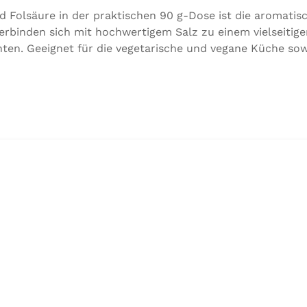
d Folsäure in der praktischen 90 g-Dose ist die aromati
rbinden sich mit hochwertigem Salz zu einem vielseitig
ten. Geeignet für die vegetarische und vegane Küche sow
utaten:Siedesalz, 17,5 % Kräuter und Gewürze (Petersilie,
ttel Calciumsalze der Speisefettsäuren, Folsäure, Kalium