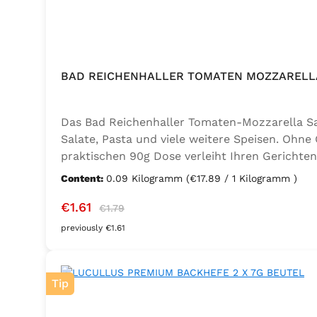
BAD REICHENHALLER TOMATEN MOZZARELLA
Das Bad Reichenhaller Tomaten-Mozzarella Salz
Salate, Pasta und viele weitere Speisen. Ohne
praktischen 90g Dose verleiht Ihren Gerichten
Geschmacksverstärker, vegan und glutenfrei – 
Content:
0.09 Kilogramm
(€17.89 / 1 Kilogramm )
Thymian), Knoblauch, Trennmittel Calciumsalze
Sale price:
Regular price:
€1.61
€1.79
previously €1.61
Tip