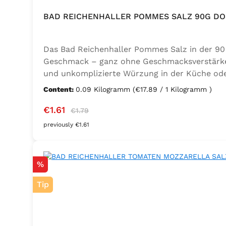
BAD REICHENHALLER POMMES SALZ 90G DO
Das Bad Reichenhaller Pommes Salz in der 90 
Geschmack – ganz ohne Geschmacksverstärker. 
und unkomplizierte Würzung in der Küche oder
Trennmittel Calciumsalze der Speisefettsäuren
Content:
0.09 Kilogramm
(€17.89 / 1 Kilogramm )
Sale price:
Regular price:
€1.61
€1.79
previously €1.61
Discount
%
Tip