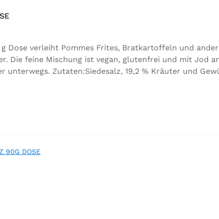
SE
g Dose verleiht Pommes Frites, Bratkartoffeln und ander
Die feine Mischung ist vegan, glutenfrei und mit Jod an
 unterwegs. Zutaten:Siedesalz, 19,2 % Kräuter und Gewürz
, Folsäure, Kaliumjodat.Kann Spuren von Sellerie enthalt