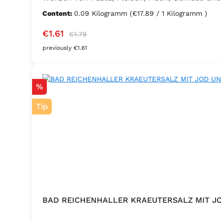
Sellerie, Zwiebel, Basilikum, Dill, Majoran, L
Content:
0.09 Kilogramm
(€17.89 / 1 Kilogramm )
Kaliumjodat.
Sale price:
Regular price:
€1.61
€1.79
previously €1.61
Discount
%
Tip
BAD REICHENHALLER KRAEUTERSALZ MIT J