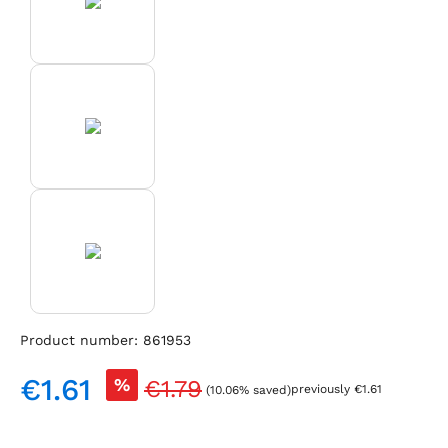
Product number:
861953
€1.61
Regular price:
%
€1.79
previously €1.61
(10.06% saved)
Sale price: