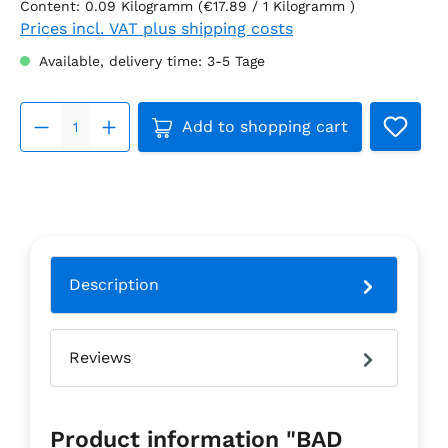
Content:
0.09 Kilogramm
(€17.89 / 1 Kilogramm )
Prices incl. VAT plus shipping costs
Available, delivery time: 3-5 Tage
Product Quantity: Enter the 
Add to shopping cart
Description
Reviews
Product information "BAD