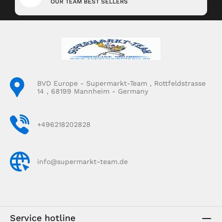
OUR TEAM BEST SELLERS
BVD Europe - Supermarkt-Team , Rottfeldstrasse
14 , 68199 Mannheim - Germany
+496218202828
info@supermarkt-team.de
Service hotline