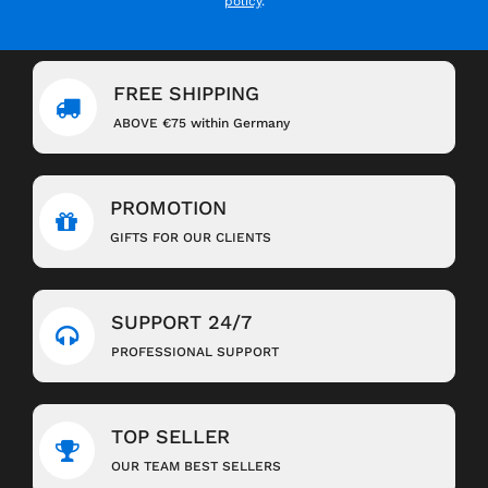
über den belegten Kuchen geben – fertig!
policy
.
Ideal für: Hausgemachte Obstkuchen,
Blechkuchen, Törtchen und Tartes.
FREE SHIPPING
ABOVE €75 within Germany
PROMOTION
GIFTS FOR OUR CLIENTS
SUPPORT 24/7
PROFESSIONAL SUPPORT
TOP SELLER
OUR TEAM BEST SELLERS