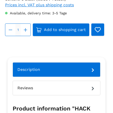
Prices incl. VAT plus shipping costs
Available, delivery time: 3-5 Tage
Product Quantity: Enter the d
Add to shopping cart
Description
Reviews
Product information "HACK