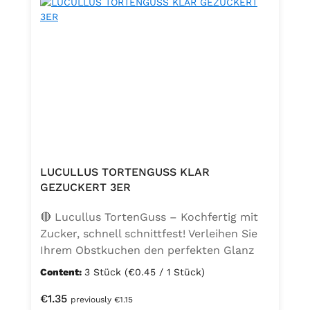
LUCULLUS TORTENGUSS KLAR
GEZUCKERT 3ER
🔴 Lucullus TortenGuss – Kochfertig mit
Zucker, schnell schnittfest! Verleihen Sie
Ihrem Obstkuchen den perfekten Glanz
und optimalen Halt – mit dem Lucullus
Content:
3 Stück
(€0.45 / 1 Stück)
TortenGuss kochfertig mit Zucker. Die
Regular price:
€1.35
ideale Lösung für Bäcker:innen,
previously €1.15