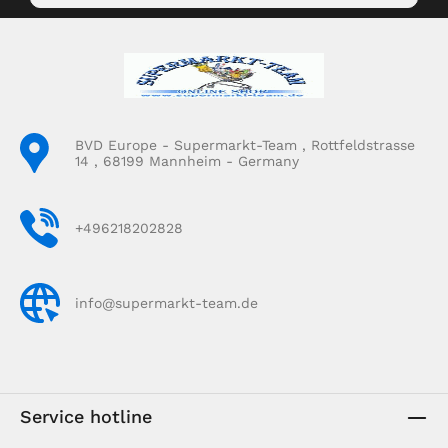
BVD Europe - Supermarkt-Team , Rottfeldstrasse
14 , 68199 Mannheim - Germany
+496218202828
info@supermarkt-team.de
Service hotline