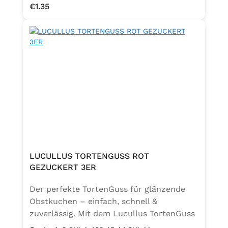
Regular price:
€1.35
LUCULLUS TORTENGUSS ROT
GEZUCKERT 3ER
Der perfekte TortenGuss für glänzende
Obstkuchen – einfach, schnell &
zuverlässig. Mit dem Lucullus TortenGuss
kochfertig mit Zucker gelingen