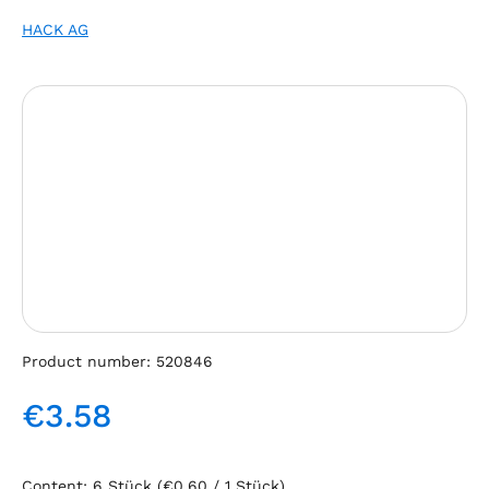
HACK AG
Skip image gallery
Product number:
520846
€3.58
Regular price:
Content:
6 Stück
(€0.60 / 1 Stück)