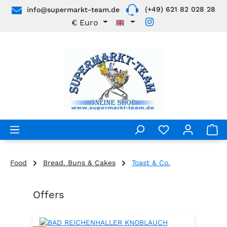
(+49) 621 82 028 28
info@supermarkt-team.de
Skip to main content
€
Euro
Food
Bread. Buns & Cakes
Toast & Co.
Offers
Skip product gallery