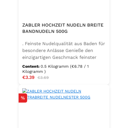
ZABLER HOCHZEIT NUDELN BREITE
BANDNUDELN 500G
. Feinste Nudelqualität aus Baden für
besondere Anlässe Genieße den
einzigartigen Geschmack feinster
Bandnudeln – mit den Zabler
Content:
0.5 Kilogramm
(€6.78 / 1
Hochzeit Nudeln holst du dir echte
Kilogramm )
Sale price:
€3.39
Regular price:
badische Qualität auf den Teller.
€3.69
Hergestellt aus 100 % reinem
Hartweizengrieß, täglich frisch
Discount
%
aufgeschlagenen Eiern der
Güteklasse A und klarem
Trinkwasser, bieten diese Nudeln ein
besonderes Geschmackserlebnis –
nicht nur zur Hochzeit. Ob für