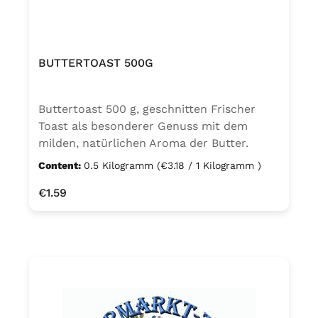
BUTTERTOAST 500G
Buttertoast 500 g, geschnitten Frischer
Toast als besonderer Genuss mit dem
milden, natürlichen Aroma der Butter.
Buttertoast mit 2,8 % Butterreinfett
Content:
0.5 Kilogramm
(€3.18 / 1 Kilogramm )
Zutaten: WEIZENmehl, Wasser,
Regular price:
€1.59
Natursauerteig (Wasser, WEIZENmehl),
BUTTERreinfett, Invertzuckersirup, Hefe,
Salz, Ackerbohnenmehl, Säureregulator
Natriumacetate, WEIZENmalzmehl. Kann
Spuren von SESAM enthalten.