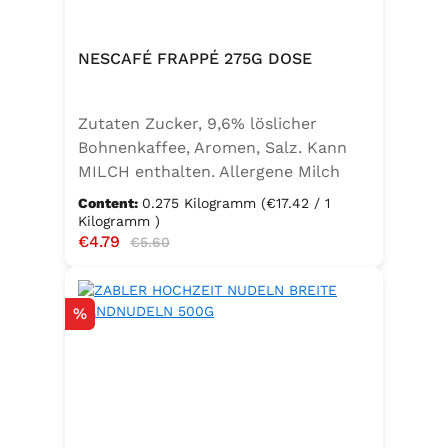
NESCAFÉ FRAPPÉ 275G DOSE
Zutaten Zucker, 9,6% löslicher
Bohnenkaffee, Aromen, Salz. Kann
MILCH enthalten. Allergene Milch
und daraus gewonnene Erzeugnisse
Content:
0.275 Kilogramm
(€17.42 / 1
Kilogramm )
Sale price:
€4.79
Regular price:
€5.60
Discount
%