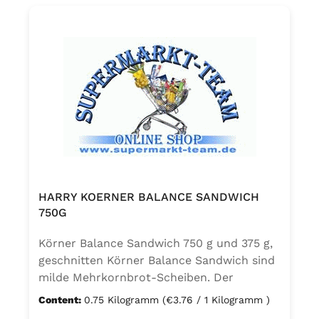
Natriumacetate, WEIZENmalzmehl. Kann
Spuren von SESAM enthalten.
HARRY KOERNER BALANCE SANDWICH
750G
Körner Balance Sandwich 750 g und 375 g,
geschnitten Körner Balance Sandwich sind
milde Mehrkornbrot-Scheiben. Der
Vollkornanteil wird mit Weizenspeisekleie
Content:
0.75 Kilogramm
(€3.76 / 1 Kilogramm )
ergänzt. Die sieht und schmeckt man