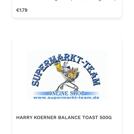
SESAM enthalten.
Regular price:
€1.79
HARRY KOERNER BALANCE TOAST 500G