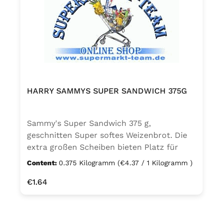
HARRY SAMMYS SUPER SANDWICH 375G
Sammy's Super Sandwich 375 g,
geschnitten Super softes Weizenbrot. Die
extra großen Scheiben bieten Platz für
viele leckere Sandwich-Ideen und haben
Content:
0.375 Kilogramm
(€4.37 / 1 Kilogramm )
fantastische Toasteigenschaften.
Regular price:
€1.64
Weizenbrot Zutaten: WEIZENmehl, Wasser,
Natursauerteig (Wasser, WEIZENmehl),
Hefe, Invertzuckersirup, Rapsöl, Salz,
Ackerbohnenmehl, Säureregulator