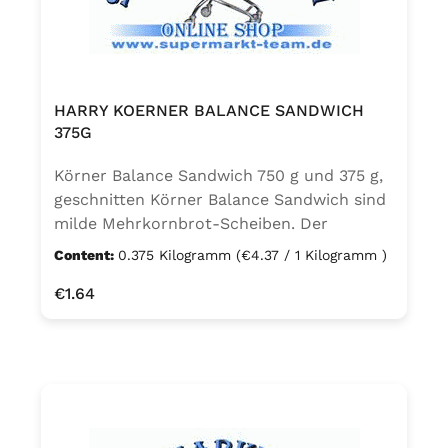
HARRY KOERNER BALANCE SANDWICH
375G
Körner Balance Sandwich 750 g und 375 g,
geschnitten Körner Balance Sandwich sind
milde Mehrkornbrot-Scheiben. Der
Vollkornanteil wird mit Weizenspeisekleie
Content:
0.375 Kilogramm
(€4.37 / 1 Kilogramm )
ergänzt. Die sieht und schmeckt man
Regular price:
€1.64
nicht, sie machen Körner Balance jedoch
so ballaststoffreich wie ein Vollkorn-
Sandwich. Mit einer guten Portion
Leinsamen und Sonnenblumenkernen
bekommt dieses Sandwich seine eigene
kernige Note. Mehrkornbrot mit 8 %
Vollkornanteil Schon gewusst?