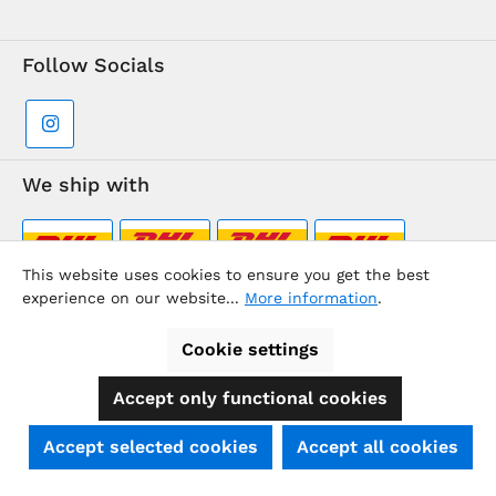
Follow Socials
We ship with
This website uses cookies to ensure you get the best
experience on our website...
More information
.
Supermarkt-Team / BVD Europe Travel Center
Cookie settings
Accept only functional cookies
All prices incl. VAT plus
shipping costs
and possible delivery
charges, if not stated otherwise.
SEHR GUT
(4.74 / 5)
Accept selected cookies
Accept all cookies
aus
39
Bewertungen bei: shopauskunft.de, ausgezeichnet.org, shopvote.de ⓘ
© 2026 - All rights reserved.
BVD Europe
Informationen zur Echtheit der Bewertungen