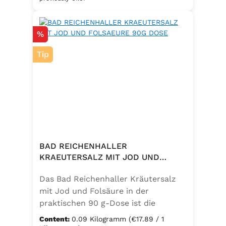
eine bewusste Ernährung. Perfekt
zum Würzen von Pasta, Fleisch,
Discount
%
Fisch, Gemüse und mediterranen
Speisen. Zutaten:Siedesalz, 10 %
Tip
Knoblauch, 5 % Kräuter und
Gewürze (Petersilie, Sellerie, Zwiebel,
Basilikum, Dill, Majoran, Lorbeer,
Rosmarin, Oregano, Thymian),
Trennmittel Calciumsalze der
Speisefettsäuren, Folsäure,
Kaliumjodat.
BAD REICHENHALLER
KRAEUTERSALZ MIT JOD UND
FOLSAEURE 90G DOSE
Das Bad Reichenhaller Kräutersalz
mit Jod und Folsäure in der
praktischen 90 g-Dose ist die
aromatische Würzmischung für eine
Content:
0.09 Kilogramm
(€17.89 / 1