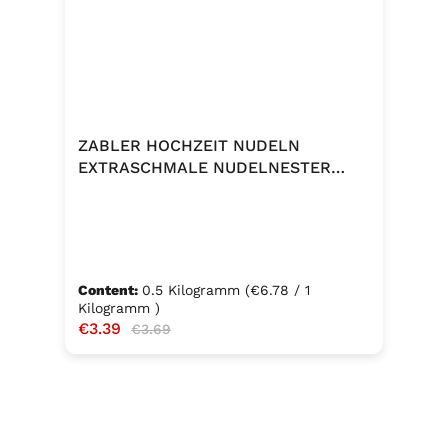
ZABLER HOCHZEIT NUDELN
EXTRASCHMALE NUDELNESTER
500G
Content:
0.5 Kilogramm
(€6.78 / 1
Kilogramm )
Sale price:
€3.39
Regular price:
€3.69