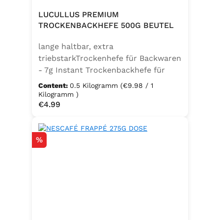
LUCULLUS PREMIUM
TROCKENBACKHEFE 500G BEUTEL
lange haltbar, extra
triebstarkTrockenhefe für Backwaren
- 7g Instant Trockenbackhefe für
500g Weizenmehl, entspricht 25g
Content:
0.5 Kilogramm
(€9.98 / 1
FrischhefeZutaten: Trockenbackhefe,
Kilogramm )
Regular price:
€4.99
Emulgator Sorbitanmonostearat
(E491)
Discount
%