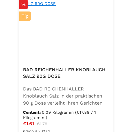
Discount
%
Tip
BAD REICHENHALLER KNOBLAUCH
SALZ 90G DOSE
Das BAD REICHENHALLER
Knoblauch Salz in der praktischen
90 g Dose verleiht Ihren Gerichten
einen vollmundigen, aromatischen
Content:
0.09 Kilogramm
(€17.89 / 1
Knoblauchgeschmack. Hergestellt
Kilogramm )
Sale price:
€1.61
Regular price:
ohne Geschmacksverstärker, zu 100
€1.79
% vegan und glutenfrei – ideal für
previously €1.61