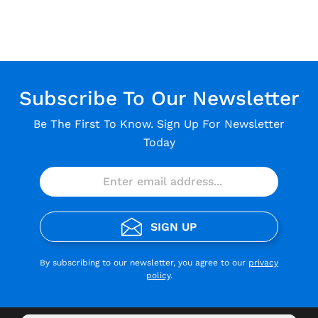
Subscribe To Our Newsletter
Be The First To Know. Sign Up For Newsletter
Today
SIGN UP
By subscribing to our newsletter, you agree to our
privacy
policy
.