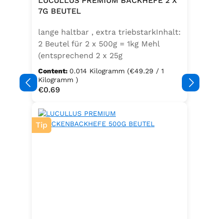
LUCULLUS PREMIUM BACKHEFE 2 X
Speisefettsäuren, Folsäure,
7G BEUTEL
Kaliumjodat.Kann Spuren von
lange haltbar , extra triebstarkInhalt:
Sellerie enthalten.
2 Beutel für 2 x 500g = 1kg Mehl
(entsprechend 2 x 25g
Frischhefe)Zutaten: Trockenbackhefe
Content:
0.014 Kilogramm
(€49.29 / 1
, Emulgator E491 (Unter
Kilogramm )
Regular price:
€0.69
Schutzatmosphäre verpackt)
Tip