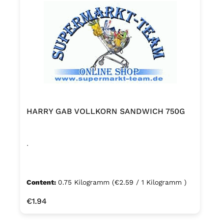
HARRY GAB VOLLKORN SANDWICH 750G
.
Content:
0.75 Kilogramm
(€2.59 / 1 Kilogramm )
Regular price:
€1.94