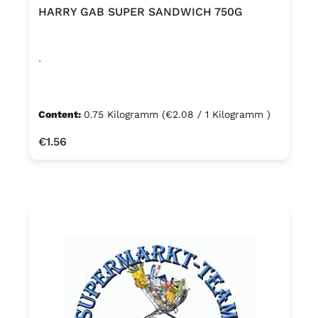
HARRY GAB SUPER SANDWICH 750G
WEIZENvollkornmehl (17 %),
Natursauerteig (Wasser, WEIZENmehl),
Leinsamen (3,7 %), Hefe, Invertzuckersirup,
.
WEIZENkeime (1,7 %), Salz, Rapsöl,
Karamellsirup, Säureregulator
Natriumacetate, WEIZENmalzmehl,
Content:
0.75 Kilogramm
(€2.08 / 1 Kilogramm )
Ackerbohnenmehl. Kann Spuren von
SESAM enthalten.
Regular price:
€1.56