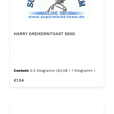
(3,2 %), HAFERflocken,
Sonnenblumenkerne (2,9 %),
WEIZENspeisekleie (2,5 %),
ROGGENvollkornschrot,
WEIZENvollkornschrot, Rapsöl,
HARRY DREIKORNTOAST 500G
Invertzuckersirup, Salz, WEIZENeiweiß,
Malzextrakt (GERSTENmalz, Wasser),
ROGGENmehl, Säureregulator
.
Natriumacetate, WEIZENmalzmehl,
Ackerbohnenmehl. Kann Spuren von
SESAM enthalten.
Content:
0.5 Kilogramm
(€3.08 / 1 Kilogramm )
Regular price:
€1.54