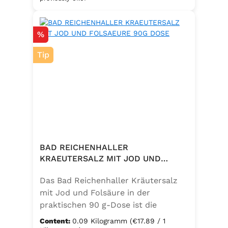
eine bewusste Ernährung. Perfekt
zum Würzen von Pasta, Fleisch,
Discount
%
Fisch, Gemüse und mediterranen
Speisen. Zutaten:Siedesalz, 10 %
Tip
Knoblauch, 5 % Kräuter und
Gewürze (Petersilie, Sellerie, Zwiebel,
Basilikum, Dill, Majoran, Lorbeer,
Rosmarin, Oregano, Thymian),
Trennmittel Calciumsalze der
Speisefettsäuren, Folsäure,
Kaliumjodat.
BAD REICHENHALLER
KRAEUTERSALZ MIT JOD UND
FOLSAEURE 90G DOSE
Das Bad Reichenhaller Kräutersalz
mit Jod und Folsäure in der
praktischen 90 g-Dose ist die
aromatische Würzmischung für eine
Content:
0.09 Kilogramm
(€17.89 / 1