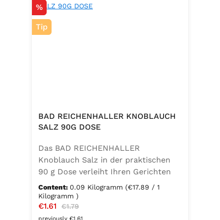
Discount
%
Tip
BAD REICHENHALLER KNOBLAUCH
SALZ 90G DOSE
Das BAD REICHENHALLER
Knoblauch Salz in der praktischen
90 g Dose verleiht Ihren Gerichten
einen vollmundigen, aromatischen
Content:
0.09 Kilogramm
(€17.89 / 1
Knoblauchgeschmack. Hergestellt
Kilogramm )
Sale price:
€1.61
Regular price:
ohne Geschmacksverstärker, zu 100
€1.79
% vegan und glutenfrei – ideal für
previously €1.61