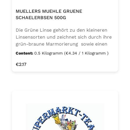
MUELLERS MUEHLE GRUENE
SCHAELERBSEN 500G
Die Grüne Linse gehört zu den kleineren
Linsensorten und zeichnet sich durch ihre
grün-braune Marmorierung sowie einen
nussigen Geschmack aus. Grüne Linsen
Content:
0.5 Kilogramm
(€4.34 / 1 Kilogramm )
müssen nicht eingeweicht werden, da sie
Regular price:
€2.17
über eine äußerst dünne Schale verfügen.
Die Kochzeit beträgt je nach gewünschter
Beschaffenheit ca. 20 – 40 Minuten.
Aufgrund ihrer Bissfestigkeit eignen sie sich
ideal für Salate, Suppen und dank ihres
nussigen Aromas als leckere Beilage zu
verschiedenen Gerichten.