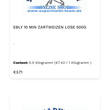
EBLY 10 MIN ZARTWEIZEN LOSE 500G
.
Content:
0.5 Kilogramm
(€7.42 / 1 Kilogramm )
Regular price:
€3.71