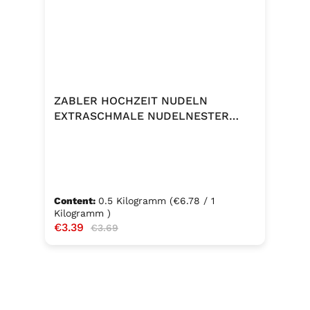
ZABLER HOCHZEIT NUDELN
EXTRASCHMALE NUDELNESTER
500G
Content:
0.5 Kilogramm
(€6.78 / 1
Kilogramm )
Sale price:
€3.39
Regular price:
€3.69