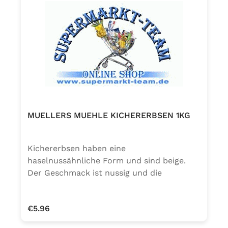
MUELLERS MUEHLE KICHERERBSEN 1KG
Kichererbsen haben eine
haselnussähnliche Form und sind beige.
Der Geschmack ist nussig und die
Konsistenz ist fest. Sie zählen in Indien,
Mexiko und Ländern des Mittelmeerraums
Regular price:
€5.96
zu den Grundnahrungsmitteln. Die normale
Kochzeit für Kichererbsen beträgt ca. 2-3