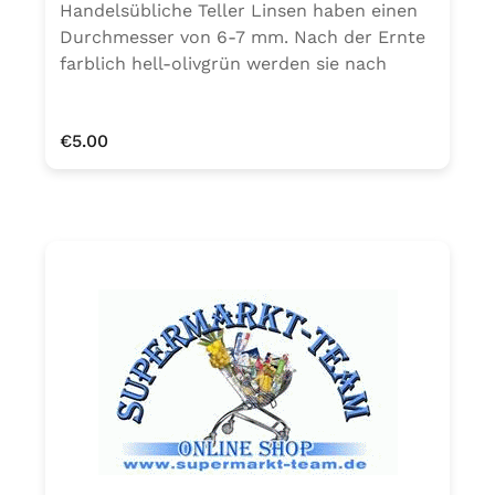
Handelsübliche Teller Linsen haben einen
Durchmesser von 6-7 mm. Nach der Ernte
farblich hell-olivgrün werden sie nach
längerer Lagerung gelbbraun bis braun. Die
Farbe beeinträchtigt weder Geschmack
Regular price:
€5.00
noch die Kochfähigkeit. Die normale
Kochzeit für Linsen beträgt ca. 45 Minuten.
Teller Linsen eignen sich für Suppen,
Eintöpfe und Salate.