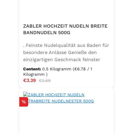
ZABLER HOCHZEIT NUDELN BREITE
BANDNUDELN 500G
. Feinste Nudelqualität aus Baden für
besondere Anlässe Genieße den
einzigartigen Geschmack feinster
Bandnudeln – mit den Zabler
Content:
0.5 Kilogramm
(€6.78 / 1
Hochzeit Nudeln holst du dir echte
Kilogramm )
Sale price:
€3.39
Regular price:
badische Qualität auf den Teller.
€3.69
Hergestellt aus 100 % reinem
Hartweizengrieß, täglich frisch
Discount
%
aufgeschlagenen Eiern der
Güteklasse A und klarem
Trinkwasser, bieten diese Nudeln ein
besonderes Geschmackserlebnis –
nicht nur zur Hochzeit. Ob für