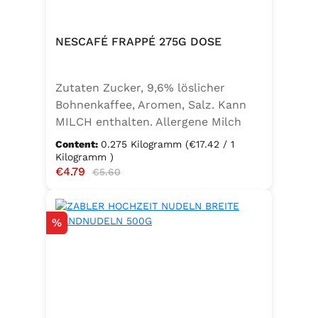
NESCAFÉ FRAPPÉ 275G DOSE
Zutaten Zucker, 9,6% löslicher
Bohnenkaffee, Aromen, Salz. Kann
MILCH enthalten. Allergene Milch
und daraus gewonnene Erzeugnisse
Content:
0.275 Kilogramm
(€17.42 / 1
Kilogramm )
Sale price:
€4.79
Regular price:
€5.60
Discount
%