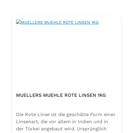
Stunden. Über Nacht eingeweichte
Kichererbsen benötigen nur ca. 45-60
Minuten. Kichererbsen eignen sich für
Eintöpfe, Beilage zu Fleisch und Salaten.
Gekochte Kichererbsen lassen sich in einer
geölten Pfanne wie Nüsse rösten.
MUELLERS MUEHLE ROTE LINSEN 1KG
Die Rote Linse ist die geschälte Form einer
Linsenart, die vor allem in Indien und in
der Türkei angebaut wird. Ursprünglich