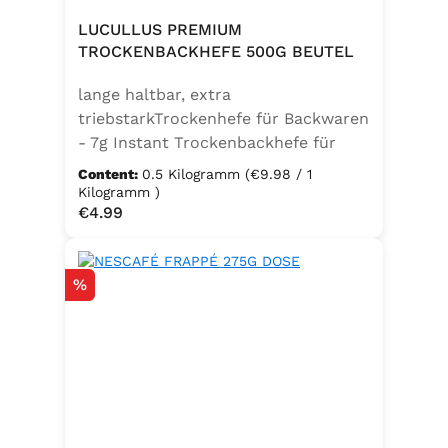
LUCULLUS PREMIUM
TROCKENBACKHEFE 500G BEUTEL
lange haltbar, extra
triebstarkTrockenhefe für Backwaren
- 7g Instant Trockenbackhefe für
500g Weizenmehl, entspricht 25g
Content:
0.5 Kilogramm
(€9.98 / 1
FrischhefeZutaten: Trockenbackhefe,
Kilogramm )
Regular price:
€4.99
Emulgator Sorbitanmonostearat
(E491)
Discount
%