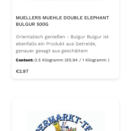
MUELLERS MUEHLE DOUBLE ELEPHANT
BULGUR 500G
Orientalisch genießen - Bulgur Bulgur ist
ebenfalls ein Produkt aus Getreide,
genauer gesagt aus geschältem
Hartweizen, der eingeweicht, gekocht,
Content:
0.5 Kilogramm
(€5.94 / 1 Kilogramm )
getrocknet und anschließend geschnitten
Regular price:
€2.97
wird. Bevor der Bulgur zum Aufkochen ins
Wasser gegeben wird, muss er kalt
abgespült werden. Sobald das Wasser
kocht, den Bulgur 7 Minuten auf kleiner
Stufe ohne Deckel köcheln lassen. Bulgur
lässt sich als Beilage zu Fleisch, Fisch und
Gemüse, als Suppeneinlage sowie als
Süßspeise verwenden. Eine berühmte
libanesische Bulgur-Spezialität ist