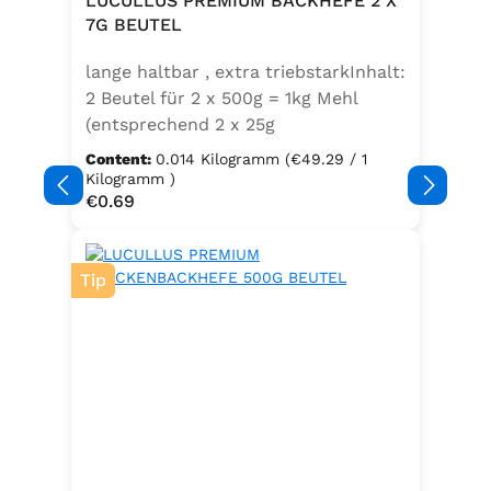
LUCULLUS PREMIUM BACKHEFE 2 X
Speisefettsäuren, Folsäure,
7G BEUTEL
Kaliumjodat.Kann Spuren von
lange haltbar , extra triebstarkInhalt:
Sellerie enthalten.
2 Beutel für 2 x 500g = 1kg Mehl
(entsprechend 2 x 25g
Frischhefe)Zutaten: Trockenbackhefe
Content:
0.014 Kilogramm
(€49.29 / 1
, Emulgator E491 (Unter
Kilogramm )
Regular price:
€0.69
Schutzatmosphäre verpackt)
Tip