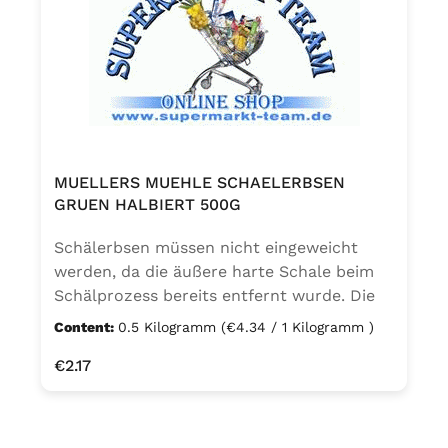
MUELLERS MUEHLE SCHAELERBSEN
GRUEN HALBIERT 500G
Schälerbsen müssen nicht eingeweicht
werden, da die äußere harte Schale beim
Schälprozess bereits entfernt wurde. Die
Kochzeit beträgt ca. 60-90 Minuten. Man
Content:
0.5 Kilogramm
(€4.34 / 1 Kilogramm )
nutzt Schälerbsen für besonders sämige
Regular price:
€2.17
Suppen oder Erbsenpüree.