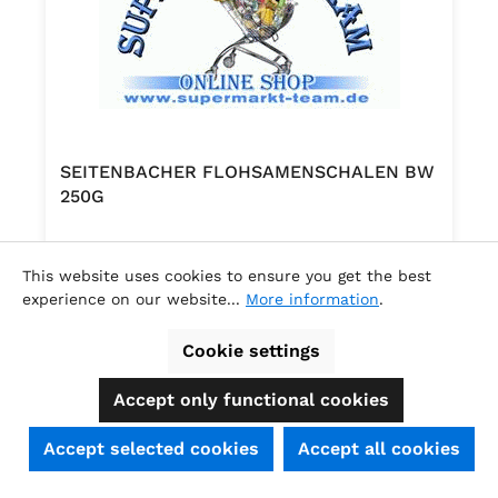
Tabouleh – ein Salat mit Minze, Tomaten
und Olivenöl. Darüber hinaus eignet sich
Bulgur als vegetarischer Hackfleischersatz,
etwa in einer Tomatensoße.
SEITENBACHER FLOHSAMENSCHALEN BW
250G
.
This website uses cookies to ensure you get the best
experience on our website...
More information
.
Content:
0.25 Kilogramm
(€37.12 / 1 Kilogramm )
Cookie settings
Regular price:
€9.28
Accept only functional cookies
SEHR GUT
(4.74 / 5)
Accept selected cookies
Accept all cookies
aus
39
Bewertungen bei: shopauskunft.de, ausgezeichnet.org, shopvote.de ⓘ
Informationen zur Echtheit der Bewertungen