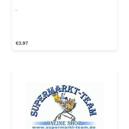
.
Regular price:
€2.97