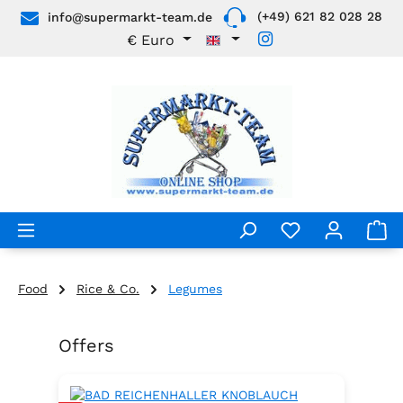
(+49) 621 82 028 28
info@supermarkt-team.de
Skip to main content
€
Euro
Food
Rice & Co.
Legumes
Offers
Skip product gallery