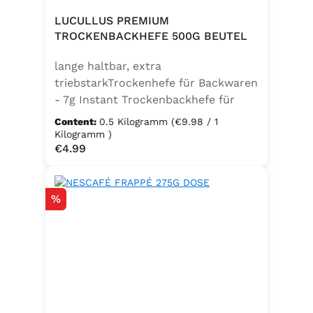
LUCULLUS PREMIUM
TROCKENBACKHEFE 500G BEUTEL
lange haltbar, extra
triebstarkTrockenhefe für Backwaren
- 7g Instant Trockenbackhefe für
500g Weizenmehl, entspricht 25g
Content:
0.5 Kilogramm
(€9.98 / 1
FrischhefeZutaten: Trockenbackhefe,
Kilogramm )
Regular price:
€4.99
Emulgator Sorbitanmonostearat
(E491)
Discount
%