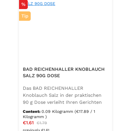
Discount
%
Tip
BAD REICHENHALLER KNOBLAUCH
SALZ 90G DOSE
Das BAD REICHENHALLER
Knoblauch Salz in der praktischen
90 g Dose verleiht Ihren Gerichten
einen vollmundigen, aromatischen
Content:
0.09 Kilogramm
(€17.89 / 1
Knoblauchgeschmack. Hergestellt
Kilogramm )
Sale price:
€1.61
Regular price:
ohne Geschmacksverstärker, zu 100
€1.79
% vegan und glutenfrei – ideal für
previously €1.61