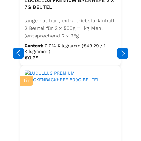
LUCULLUS PREMIUM BACKHEFE 2 X
Speisefettsäuren, Folsäure,
7G BEUTEL
Kaliumjodat.Kann Spuren von
lange haltbar , extra triebstarkInhalt:
Sellerie enthalten.
2 Beutel für 2 x 500g = 1kg Mehl
(entsprechend 2 x 25g
Frischhefe)Zutaten: Trockenbackhefe
Content:
0.014 Kilogramm
(€49.29 / 1
, Emulgator E491 (Unter
Kilogramm )
Regular price:
€0.69
Schutzatmosphäre verpackt)
Tip