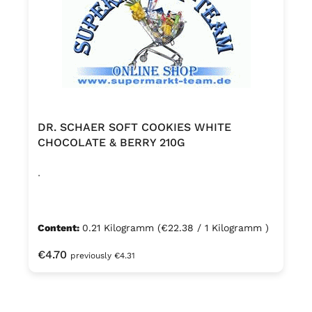
DR. SCHAER SOFT COOKIES WHITE
CHOCOLATE & BERRY 210G
.
Content:
0.21 Kilogramm
(€22.38 / 1 Kilogramm )
Regular price:
€4.70
previously €4.31