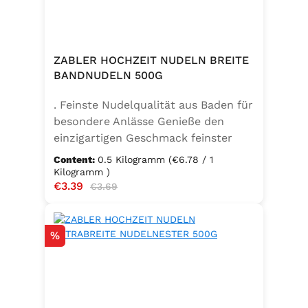
ZABLER HOCHZEIT NUDELN BREITE
BANDNUDELN 500G
. Feinste Nudelqualität aus Baden für
besondere Anlässe Genieße den
einzigartigen Geschmack feinster
Bandnudeln – mit den Zabler
Content:
0.5 Kilogramm
(€6.78 / 1
Hochzeit Nudeln holst du dir echte
Kilogramm )
Sale price:
€3.39
Regular price:
badische Qualität auf den Teller.
€3.69
Hergestellt aus 100 % reinem
Hartweizengrieß, täglich frisch
Discount
%
aufgeschlagenen Eiern der
Güteklasse A und klarem
Trinkwasser, bieten diese Nudeln ein
besonderes Geschmackserlebnis –
nicht nur zur Hochzeit. Ob für