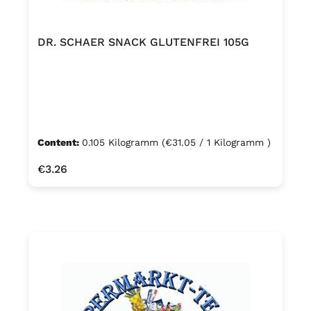
DR. SCHAER SNACK GLUTENFREI 105G
Content:
0.105 Kilogramm
(€31.05 / 1 Kilogramm )
Regular price:
€3.26