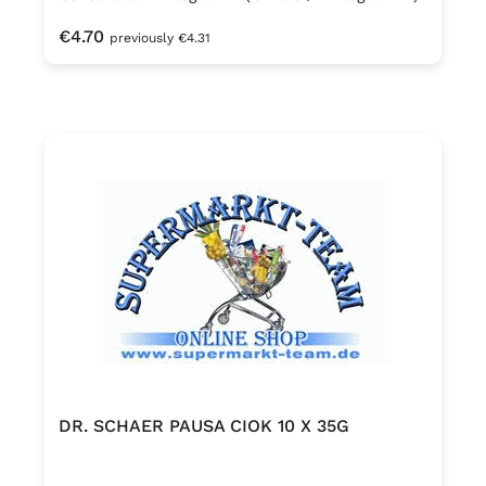
Regular price:
€4.70
previously €4.31
DR. SCHAER PAUSA CIOK 10 X 35G