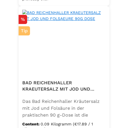
eine bewusste Ernährung. Perfekt
zum Würzen von Pasta, Fleisch,
Discount
%
Fisch, Gemüse und mediterranen
Speisen. Zutaten:Siedesalz, 10 %
Tip
Knoblauch, 5 % Kräuter und
Gewürze (Petersilie, Sellerie, Zwiebel,
Basilikum, Dill, Majoran, Lorbeer,
Rosmarin, Oregano, Thymian),
Trennmittel Calciumsalze der
Speisefettsäuren, Folsäure,
Kaliumjodat.
BAD REICHENHALLER
KRAEUTERSALZ MIT JOD UND
FOLSAEURE 90G DOSE
Das Bad Reichenhaller Kräutersalz
mit Jod und Folsäure in der
praktischen 90 g-Dose ist die
aromatische Würzmischung für eine
Content:
0.09 Kilogramm
(€17.89 / 1