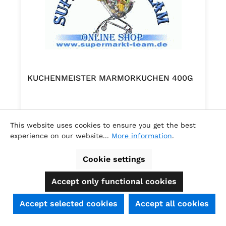
KUCHENMEISTER MARMORKUCHEN 400G
.
This website uses cookies to ensure you get the best
experience on our website...
More information
.
Content:
0.4 Kilogramm
(€6.32 / 1 Kilogramm )
Cookie settings
Regular price:
€2.53
Accept only functional cookies
SEHR GUT
(4.74 / 5)
Accept selected cookies
Accept all cookies
aus
39
Bewertungen bei: shopauskunft.de, ausgezeichnet.org, shopvote.de ⓘ
Informationen zur Echtheit der Bewertungen