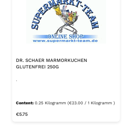
DR. SCHAER MARMORKUCHEN
GLUTENFREI 250G
.
Content:
0.25 Kilogramm
(€23.00 / 1 Kilogramm )
Regular price:
€5.75