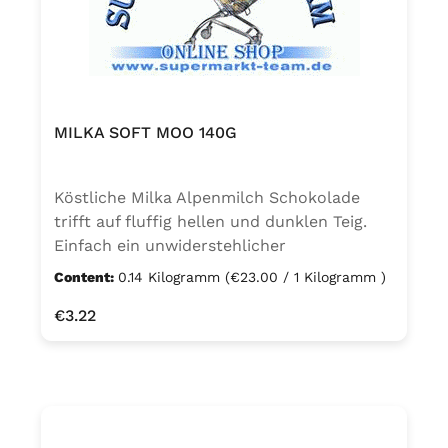
MILKA SOFT MOO 140G
Köstliche Milka Alpenmilch Schokolade
trifft auf fluffig hellen und dunklen Teig.
Einfach ein unwiderstehlicher
Kuchengenuss in Kuhform für die ganze
Content:
0.14 Kilogramm
(€23.00 / 1 Kilogramm )
Familie. Für dich und deine
Regular price:
€3.22
Lieblingsmenschen. Für unterwegs und
zwischendurch. Milka Soft Moo ist
praktisch portioniert, die 5 Küchlein á 28g
sind einzeln verpackt. Kuchen mit
Alpenmilch Schokoladenstückchen (12 %)
verziert mit Kuchen (21 %) mit Kakao.