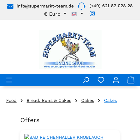
(+49) 621 82 028 28
info@supermarkt-team.de
Skip to main content
€
Euro
Food
Bread. Buns & Cakes
Cakes
Cakes
Offers
Skip product gallery