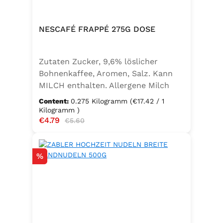
NESCAFÉ FRAPPÉ 275G DOSE
Zutaten Zucker, 9,6% löslicher
Bohnenkaffee, Aromen, Salz. Kann
MILCH enthalten. Allergene Milch
und daraus gewonnene Erzeugnisse
Content:
0.275 Kilogramm
(€17.42 / 1
Kilogramm )
Sale price:
€4.79
Regular price:
€5.60
Discount
%