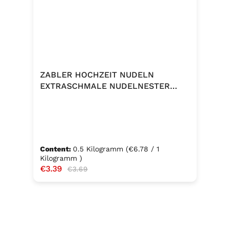
ZABLER HOCHZEIT NUDELN
EXTRASCHMALE NUDELNESTER
500G
Content:
0.5 Kilogramm
(€6.78 / 1
Kilogramm )
Sale price:
€3.39
Regular price:
€3.69