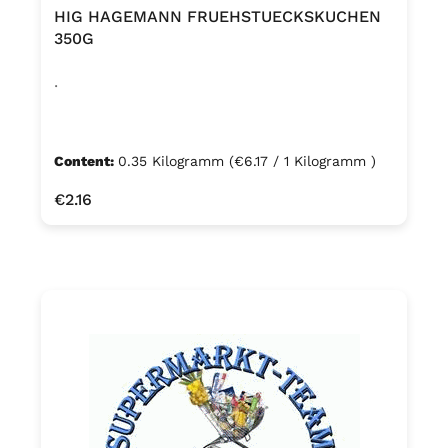
HIG HAGEMANN FRUEHSTUECKSKUCHEN
350G
.
Content:
0.35 Kilogramm
(€6.17 / 1 Kilogramm )
Regular price:
€2.16