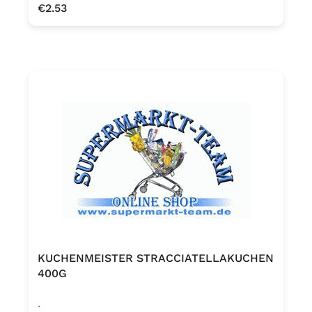
Regular price:
€2.53
KUCHENMEISTER STRACCIATELLAKUCHEN
400G
.