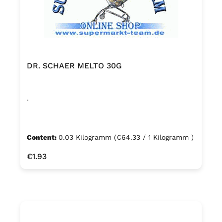
DR. SCHAER MELTO 30G
.
Content:
0.03 Kilogramm
(€64.33 / 1 Kilogramm )
Regular price:
€1.93