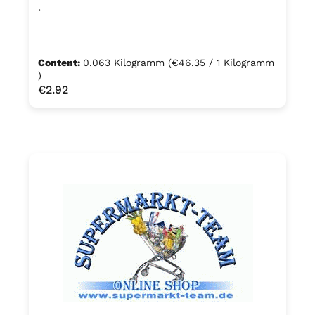
.
Content:
0.063 Kilogramm
(€46.35 / 1 Kilogramm
)
Regular price:
€2.92