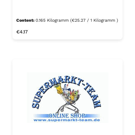
Content:
0.165 Kilogramm
(€25.27 / 1 Kilogramm )
Regular price:
€4.17