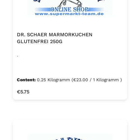
DR. SCHAER MARMORKUCHEN
GLUTENFREI 250G
.
Content:
0.25 Kilogramm
(€23.00 / 1 Kilogramm )
Regular price:
€5.75