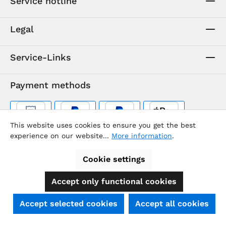
Service hotline
Legal
Service-Links
Payment methods
This website uses cookies to ensure you get the best
experience on our website...
More information
.
Cookie settings
Accept only functional cookies
SEHR GUT
(4.74 / 5)
Accept selected cookies
Accept all cookies
aus
39
Bewertungen bei: shopauskunft.de, ausgezeichnet.org, shopvote.de ⓘ
Informationen zur Echtheit der Bewertungen