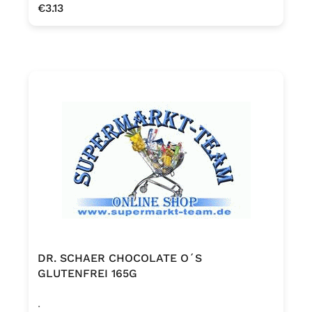
Regular price:
€3.13
DR. SCHAER CHOCOLATE O´S
GLUTENFREI 165G
.