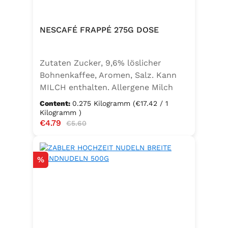
NESCAFÉ FRAPPÉ 275G DOSE
Zutaten Zucker, 9,6% löslicher
Bohnenkaffee, Aromen, Salz. Kann
MILCH enthalten. Allergene Milch
und daraus gewonnene Erzeugnisse
Content:
0.275 Kilogramm
(€17.42 / 1
Kilogramm )
Sale price:
€4.79
Regular price:
€5.60
Discount
%