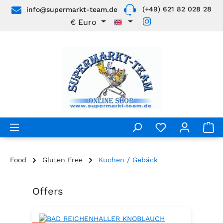
(+49) 621 82 028 28
info@supermarkt-team.de
Skip to main content
€
Euro
Food
Gluten Free
Kuchen / Gebäck
Offers
Skip product gallery