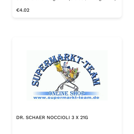
Regular price:
€4.02
DR. SCHAER NOCCIOLI 3 X 21G