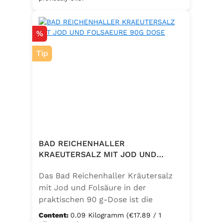
eine bewusste Ernährung. Perfekt
zum Würzen von Pasta, Fleisch,
Discount
%
Fisch, Gemüse und mediterranen
Speisen. Zutaten:Siedesalz, 10 %
Tip
Knoblauch, 5 % Kräuter und
Gewürze (Petersilie, Sellerie, Zwiebel,
Basilikum, Dill, Majoran, Lorbeer,
Rosmarin, Oregano, Thymian),
Trennmittel Calciumsalze der
Speisefettsäuren, Folsäure,
Kaliumjodat.
BAD REICHENHALLER
KRAEUTERSALZ MIT JOD UND
FOLSAEURE 90G DOSE
Das Bad Reichenhaller Kräutersalz
mit Jod und Folsäure in der
praktischen 90 g-Dose ist die
aromatische Würzmischung für eine
Content:
0.09 Kilogramm
(€17.89 / 1