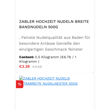
ZABLER HOCHZEIT NUDELN BREITE
BANDNUDELN 500G
. Feinste Nudelqualität aus Baden für
besondere Anlässe Genieße den
einzigartigen Geschmack feinster
Bandnudeln – mit den Zabler
Content:
0.5 Kilogramm
(€6.78 / 1
Hochzeit Nudeln holst du dir echte
Kilogramm )
Sale price:
€3.39
Regular price:
badische Qualität auf den Teller.
€3.69
Hergestellt aus 100 % reinem
Hartweizengrieß, täglich frisch
Discount
%
aufgeschlagenen Eiern der
Güteklasse A und klarem
Trinkwasser, bieten diese Nudeln ein
besonderes Geschmackserlebnis –
nicht nur zur Hochzeit. Ob für