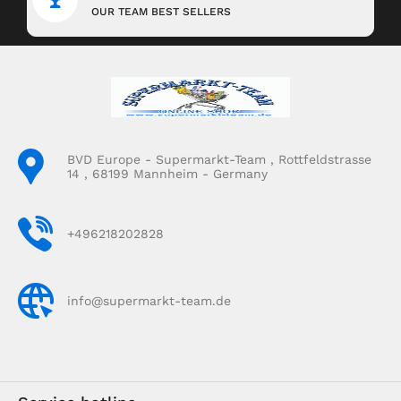
OUR TEAM BEST SELLERS
BVD Europe - Supermarkt-Team , Rottfeldstrasse
14 , 68199 Mannheim - Germany
+496218202828
info@supermarkt-team.de