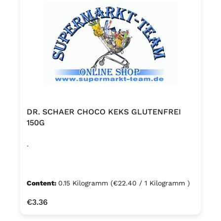
DR. SCHAER CHOCO KEKS GLUTENFREI
150G
.
Content:
0.15 Kilogramm
(€22.40 / 1 Kilogramm )
Regular price:
€3.36