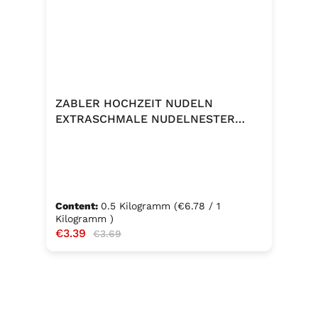
ZABLER HOCHZEIT NUDELN
EXTRASCHMALE NUDELNESTER
500G
Content:
0.5 Kilogramm
(€6.78 / 1
Kilogramm )
Sale price:
€3.39
Regular price:
€3.69