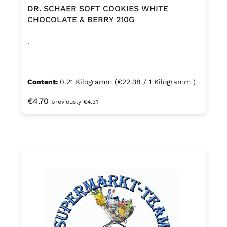
DR. SCHAER SOFT COOKIES WHITE
CHOCOLATE & BERRY 210G
.
Content:
0.21 Kilogramm
(€22.38 / 1 Kilogramm )
Regular price:
€4.70
previously €4.31