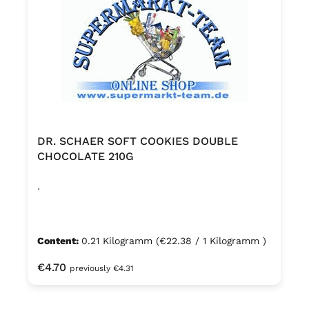
DR. SCHAER SOFT COOKIES DOUBLE
CHOCOLATE 210G
.
Content:
0.21 Kilogramm
(€22.38 / 1 Kilogramm )
Regular price:
€4.70
previously €4.31