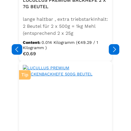
LUCULLUS PREMIUM BACKHEFE 2 X
Speisefettsäuren, Folsäure,
7G BEUTEL
Kaliumjodat.Kann Spuren von
lange haltbar , extra triebstarkInhalt:
Sellerie enthalten.
2 Beutel für 2 x 500g = 1kg Mehl
(entsprechend 2 x 25g
Frischhefe)Zutaten: Trockenbackhefe
Content:
0.014 Kilogramm
(€49.29 / 1
, Emulgator E491 (Unter
Kilogramm )
Regular price:
€0.69
Schutzatmosphäre verpackt)
Tip