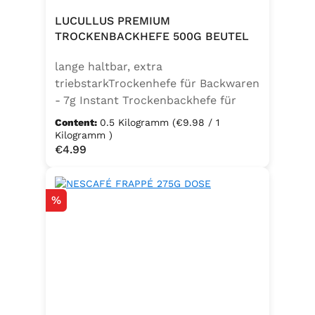
LUCULLUS PREMIUM
TROCKENBACKHEFE 500G BEUTEL
lange haltbar, extra
triebstarkTrockenhefe für Backwaren
- 7g Instant Trockenbackhefe für
500g Weizenmehl, entspricht 25g
Content:
0.5 Kilogramm
(€9.98 / 1
FrischhefeZutaten: Trockenbackhefe,
Kilogramm )
Regular price:
€4.99
Emulgator Sorbitanmonostearat
(E491)
Discount
%