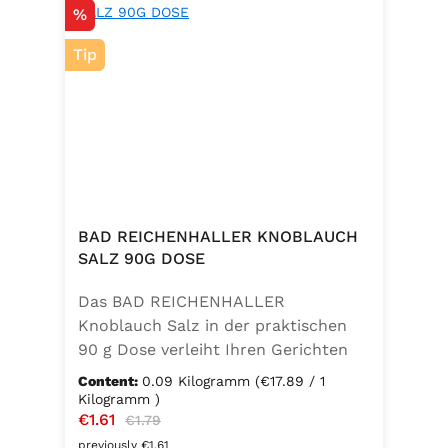
Discount
%
Tip
BAD REICHENHALLER KNOBLAUCH
SALZ 90G DOSE
Das BAD REICHENHALLER
Knoblauch Salz in der praktischen
90 g Dose verleiht Ihren Gerichten
einen vollmundigen, aromatischen
Content:
0.09 Kilogramm
(€17.89 / 1
Knoblauchgeschmack. Hergestellt
Kilogramm )
Sale price:
€1.61
Regular price:
ohne Geschmacksverstärker, zu 100
€1.79
% vegan und glutenfrei – ideal für
previously €1.61