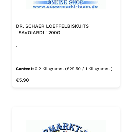
DR. SCHAER LOEFFELBISKUITS
´SAVOIARDI ´200G
.
Content:
0.2 Kilogramm
(€29.50 / 1 Kilogramm )
Regular price:
€5.90