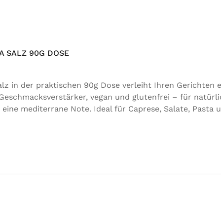
 SALZ 90G DOSE
 in der praktischen 90g Dose verleiht Ihren Gerichten e
 Geschmacksverstärker, vegan und glutenfrei – für natürli
 eine mediterrane Note. Ideal für Caprese, Salate, Pasta 
für natürlichen Genuss in bester Qualität. Zutaten:Siedes
 der Speisefettsäuren, Folsäure, Kaliumjodat.Kann Spure