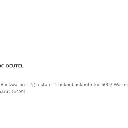
0G BEUTEL
ür Backwaren - 7g Instant Trockenbackhefe für 500g Weize
arat (E491)