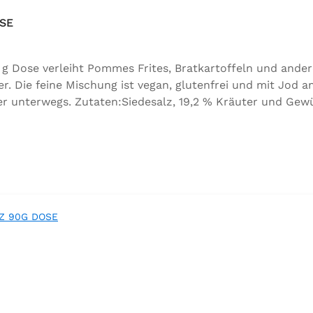
SE
g Dose verleiht Pommes Frites, Bratkartoffeln und ander
Die feine Mischung ist vegan, glutenfrei und mit Jod an
 unterwegs. Zutaten:Siedesalz, 19,2 % Kräuter und Gewürz
, Folsäure, Kaliumjodat.Kann Spuren von Sellerie enthalt