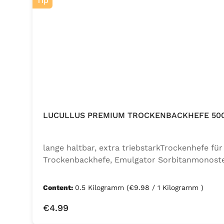
Tip
LUCULLUS PREMIUM TROCKENBACKHEFE 50
lange haltbar, extra triebstarkTrockenhefe f
Trockenbackhefe, Emulgator Sorbitanmonoste
Content:
0.5 Kilogramm
(€9.98 / 1 Kilogramm )
Regular price:
€4.99