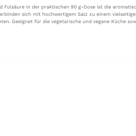
d Folsäure in der praktischen 90 g-Dose ist die aromati
rbinden sich mit hochwertigem Salz zu einem vielseitig
ten. Geeignet für die vegetarische und vegane Küche sow
utaten:Siedesalz, 17,5 % Kräuter und Gewürze (Petersilie,
ttel Calciumsalze der Speisefettsäuren, Folsäure, Kalium