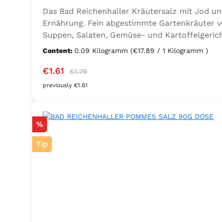
Das Bad Reichenhaller Kräutersalz mit Jod un
Ernährung. Fein abgestimmte Gartenkräuter ve
Suppen, Salaten, Gemüse- und Kartoffelgerich
Ernährung mit zusätzlichem Jod und Folsäure. Z
Content:
0.09 Kilogramm
(€17.89 / 1 Kilogramm )
Lorbeer, Rosmarin, Oregano, Thymian), Trennmi
Sale price:
Regular price:
€1.61
€1.79
previously €1.61
Discount
%
Tip