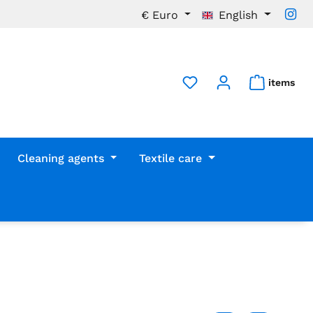
€
Euro
English
items
Cleaning agents
Textile care