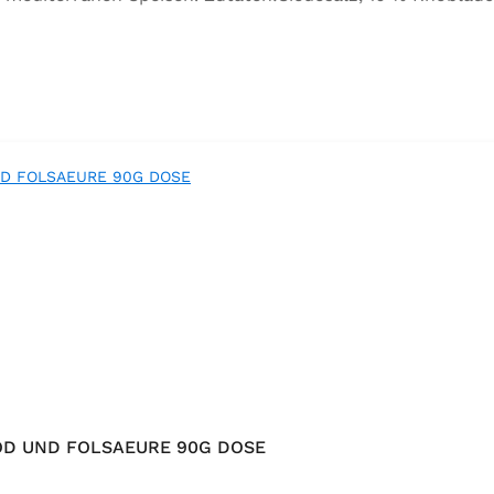
orbeer, Rosmarin, Oregano, Thymian), Trennmittel Calciumsa
OD UND FOLSAEURE 90G DOSE