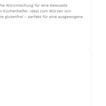
sche Würzmischung für eine bewusste
en Küchenhelfer. Ideal zum Würzen von
ie glutenfrei – perfekt für eine ausgewogene
 Sellerie, Zwiebel, Basilikum, Dill, Majoran,
jodat.