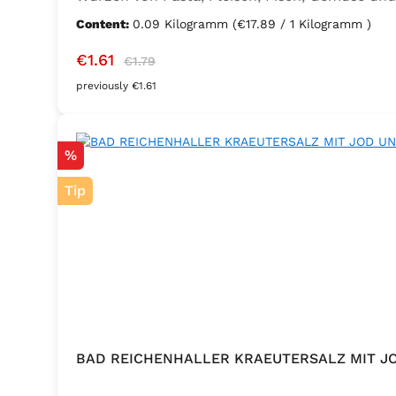
Sellerie, Zwiebel, Basilikum, Dill, Majoran, L
Content:
0.09 Kilogramm
(€17.89 / 1 Kilogramm )
Kaliumjodat.
Sale price:
Regular price:
€1.61
€1.79
previously €1.61
Discount
%
Tip
BAD REICHENHALLER KRAEUTERSALZ MIT J