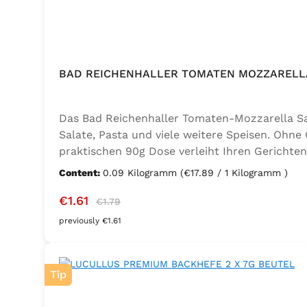
BAD REICHENHALLER TOMATEN MOZZARELLA
Das Bad Reichenhaller Tomaten-Mozzarella Salz
Salate, Pasta und viele weitere Speisen. Ohne
praktischen 90g Dose verleiht Ihren Gerichten
Geschmacksverstärker, vegan und glutenfrei – 
Content:
0.09 Kilogramm
(€17.89 / 1 Kilogramm )
Thymian), Knoblauch, Trennmittel Calciumsalze
Sale price:
Regular price:
€1.61
€1.79
previously €1.61
Tip