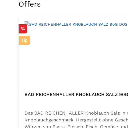
Skip product gallery
Offers
Discount
%
Tip
BAD REICHENHALLER KNOBLAUCH SALZ 90G
Das BAD REICHENHALLER Knoblauch Salz in der
Knoblauchgeschmack. Hergestellt ohne Geschm
Würzen von Pasta, Fleisch, Fisch, Gemüse und