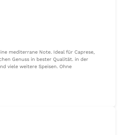
ine mediterrane Note. Ideal für Caprese,
chen Genuss in bester Qualität. in der
und viele weitere Speisen. Ohne
alz, 17,7% Kräuter (Basilikum 10,6%, Oregano,
n von Sellerie enthalten.