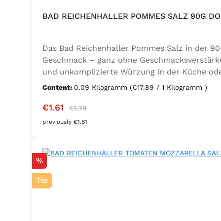
BAD REICHENHALLER POMMES SALZ 90G DO
Das Bad Reichenhaller Pommes Salz in der 90 
Geschmack – ganz ohne Geschmacksverstärker. 
und unkomplizierte Würzung in der Küche oder
Trennmittel Calciumsalze der Speisefettsäuren
Content:
0.09 Kilogramm
(€17.89 / 1 Kilogramm )
Sale price:
Regular price:
€1.61
€1.79
previously €1.61
Discount
%
Tip