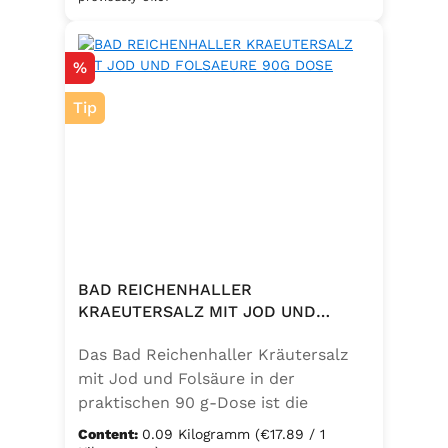
eine bewusste Ernährung. Perfekt
zum Würzen von Pasta, Fleisch,
Discount
%
Fisch, Gemüse und mediterranen
Speisen. Zutaten:Siedesalz, 10 %
Tip
Knoblauch, 5 % Kräuter und
Gewürze (Petersilie, Sellerie, Zwiebel,
Basilikum, Dill, Majoran, Lorbeer,
Rosmarin, Oregano, Thymian),
Trennmittel Calciumsalze der
Speisefettsäuren, Folsäure,
Kaliumjodat.
BAD REICHENHALLER
KRAEUTERSALZ MIT JOD UND
FOLSAEURE 90G DOSE
Das Bad Reichenhaller Kräutersalz
mit Jod und Folsäure in der
praktischen 90 g-Dose ist die
aromatische Würzmischung für eine
Content:
0.09 Kilogramm
(€17.89 / 1