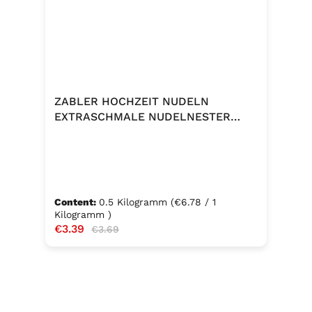
ZABLER HOCHZEIT NUDELN
EXTRASCHMALE NUDELNESTER
500G
Content:
0.5 Kilogramm
(€6.78 / 1
Kilogramm )
Sale price:
€3.39
Regular price:
€3.69