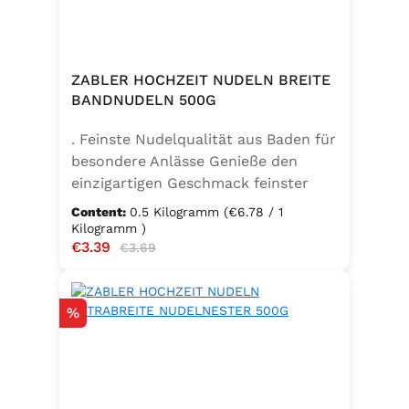
ZABLER HOCHZEIT NUDELN BREITE
BANDNUDELN 500G
. Feinste Nudelqualität aus Baden für
besondere Anlässe Genieße den
einzigartigen Geschmack feinster
Bandnudeln – mit den Zabler
Content:
0.5 Kilogramm
(€6.78 / 1
Hochzeit Nudeln holst du dir echte
Kilogramm )
Sale price:
€3.39
Regular price:
badische Qualität auf den Teller.
€3.69
Hergestellt aus 100 % reinem
Hartweizengrieß, täglich frisch
Discount
%
aufgeschlagenen Eiern der
Güteklasse A und klarem
Trinkwasser, bieten diese Nudeln ein
besonderes Geschmackserlebnis –
nicht nur zur Hochzeit. Ob für