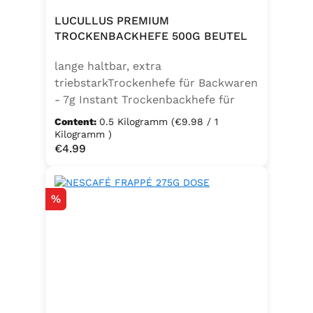
LUCULLUS PREMIUM
TROCKENBACKHEFE 500G BEUTEL
lange haltbar, extra
triebstarkTrockenhefe für Backwaren
- 7g Instant Trockenbackhefe für
500g Weizenmehl, entspricht 25g
Content:
0.5 Kilogramm
(€9.98 / 1
FrischhefeZutaten: Trockenbackhefe,
Kilogramm )
Regular price:
€4.99
Emulgator Sorbitanmonostearat
(E491)
Discount
%