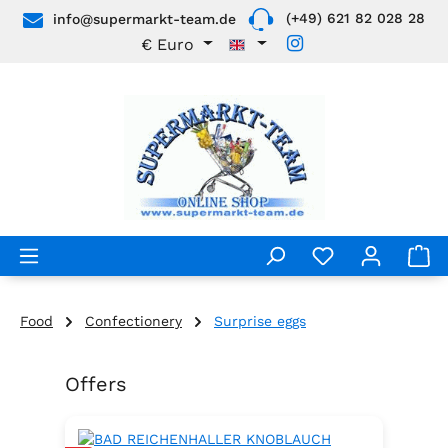
(+49) 621 82 028 28
info@supermarkt-team.de
Skip to main content
€
Euro
Food
Confectionery
Surprise eggs
Offers
Skip product gallery