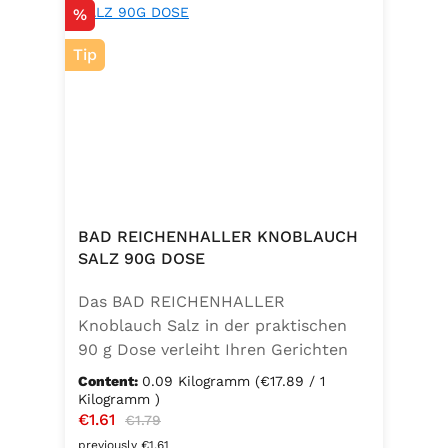
Discount
%
Tip
BAD REICHENHALLER KNOBLAUCH
SALZ 90G DOSE
Das BAD REICHENHALLER
Knoblauch Salz in der praktischen
90 g Dose verleiht Ihren Gerichten
einen vollmundigen, aromatischen
Content:
0.09 Kilogramm
(€17.89 / 1
Knoblauchgeschmack. Hergestellt
Kilogramm )
Sale price:
€1.61
Regular price:
ohne Geschmacksverstärker, zu 100
€1.79
% vegan und glutenfrei – ideal für
previously €1.61