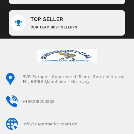
TOP SELLER
OUR TEAM BEST SELLERS
BVD Europe - Supermarkt-Team , Rottfeldstrasse
14 , 68199 Mannheim - Germany
+496218202828
info@supermarkt-team.de