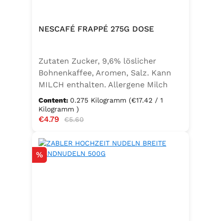
NESCAFÉ FRAPPÉ 275G DOSE
Zutaten Zucker, 9,6% löslicher
Bohnenkaffee, Aromen, Salz. Kann
MILCH enthalten. Allergene Milch
und daraus gewonnene Erzeugnisse
Content:
0.275 Kilogramm
(€17.42 / 1
Kilogramm )
Sale price:
€4.79
Regular price:
€5.60
Discount
%