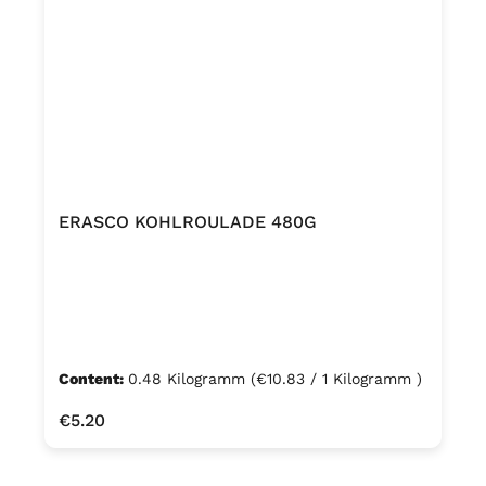
ERASCO KOHLROULADE 480G
Content:
0.48 Kilogramm
(€10.83 / 1 Kilogramm )
Regular price:
€5.20