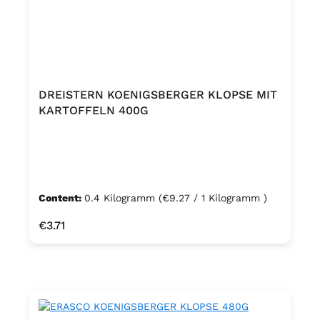
DREISTERN KOENIGSBERGER KLOPSE MIT
KARTOFFELN 400G
Content:
0.4 Kilogramm
(€9.27 / 1 Kilogramm )
Regular price:
€3.71