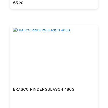
Regular price:
€5.20
ERASCO RINDERGULASCH 480G