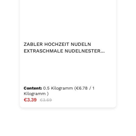
ZABLER HOCHZEIT NUDELN
EXTRASCHMALE NUDELNESTER
500G
Content:
0.5 Kilogramm
(€6.78 / 1
Kilogramm )
Sale price:
€3.39
Regular price:
€3.69