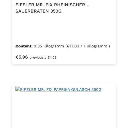
EIFELER MR. FIX RHEINISCHER -
SAUERBRATEN 350G
Content:
0.35 Kilogramm
(€17.03 / 1 Kilogramm )
Regular price:
€5.96
previously €4.28