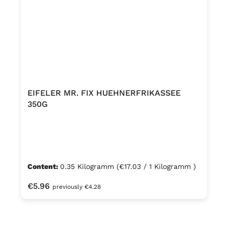
EIFELER MR. FIX HUEHNERFRIKASSEE
350G
Content:
0.35 Kilogramm
(€17.03 / 1 Kilogramm )
Regular price:
€5.96
previously €4.28