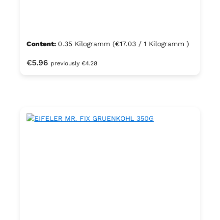
Content:
0.35 Kilogramm
(€17.03 / 1 Kilogramm )
Regular price:
€5.96
previously €4.28