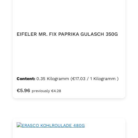
EIFELER MR. FIX PAPRIKA GULASCH 350G
Content:
0.35 Kilogramm
(€17.03 / 1 Kilogramm )
Regular price:
€5.96
previously €4.28