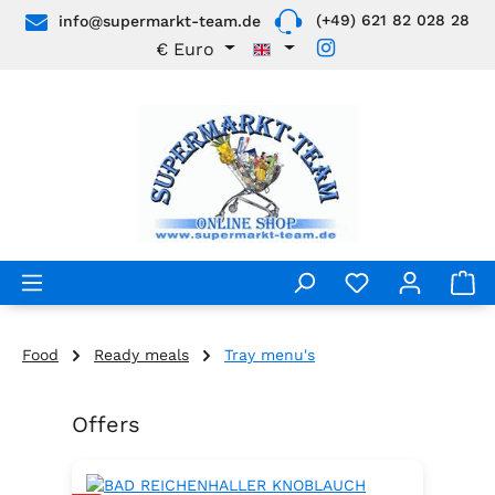
(+49) 621 82 028 28
info@supermarkt-team.de
Skip to main content
€
Euro
Food
Ready meals
Tray menu's
Offers
Skip product gallery