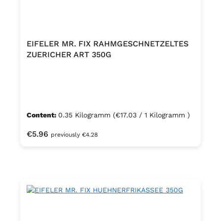
EIFELER MR. FIX RAHMGESCHNETZELTES
ZUERICHER ART 350G
Content:
0.35 Kilogramm
(€17.03 / 1 Kilogramm )
Regular price:
€5.96
previously €4.28