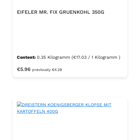
EIFELER MR. FIX GRUENKOHL 350G
Content:
0.35 Kilogramm
(€17.03 / 1 Kilogramm )
Regular price:
€5.96
previously €4.28