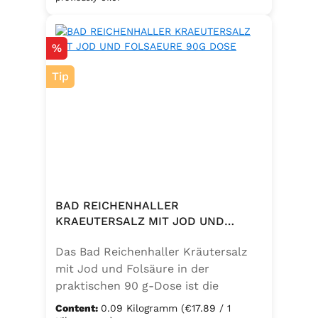
eine bewusste Ernährung. Perfekt
zum Würzen von Pasta, Fleisch,
Discount
%
Fisch, Gemüse und mediterranen
Speisen. Zutaten:Siedesalz, 10 %
Tip
Knoblauch, 5 % Kräuter und
Gewürze (Petersilie, Sellerie, Zwiebel,
Basilikum, Dill, Majoran, Lorbeer,
Rosmarin, Oregano, Thymian),
Trennmittel Calciumsalze der
Speisefettsäuren, Folsäure,
Kaliumjodat.
BAD REICHENHALLER
KRAEUTERSALZ MIT JOD UND
FOLSAEURE 90G DOSE
Das Bad Reichenhaller Kräutersalz
mit Jod und Folsäure in der
praktischen 90 g-Dose ist die
aromatische Würzmischung für eine
Content:
0.09 Kilogramm
(€17.89 / 1