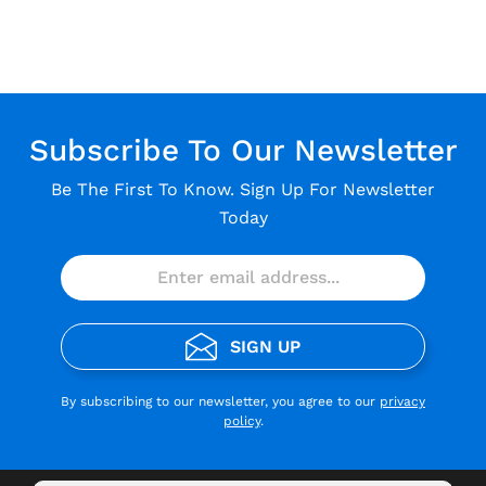
Subscribe To Our Newsletter
Be The First To Know. Sign Up For Newsletter
Today
SIGN UP
By subscribing to our newsletter, you agree to our
privacy
policy
.