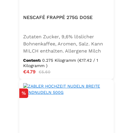
NESCAFÉ FRAPPÉ 275G DOSE
Zutaten Zucker, 9,6% löslicher
Bohnenkaffee, Aromen, Salz. Kann
MILCH enthalten. Allergene Milch
und daraus gewonnene Erzeugnisse
Content:
0.275 Kilogramm
(€17.42 / 1
Kilogramm )
Sale price:
€4.79
Regular price:
€5.60
Discount
%