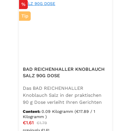
Discount
%
Tip
BAD REICHENHALLER KNOBLAUCH
SALZ 90G DOSE
Das BAD REICHENHALLER
Knoblauch Salz in der praktischen
90 g Dose verleiht Ihren Gerichten
einen vollmundigen, aromatischen
Content:
0.09 Kilogramm
(€17.89 / 1
Knoblauchgeschmack. Hergestellt
Kilogramm )
Sale price:
€1.61
Regular price:
ohne Geschmacksverstärker, zu 100
€1.79
% vegan und glutenfrei – ideal für
previously €1.61