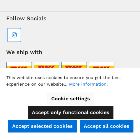
Follow Socials
We ship with
This website uses cookies to ensure you get the best
experience on our website...
More information
.
Supermarkt-Team / BVD Europe Travel Center
Cookie settings
Accept only functional cookies
All prices incl. VAT plus
shipping costs
and possible delivery
charges, if not stated otherwise.
SEHR GUT
(4.74 / 5)
Accept selected cookies
Accept all cookies
aus
39
Bewertungen bei: shopauskunft.de, ausgezeichnet.org, shopvote.de ⓘ
© 2026 - All rights reserved.
BVD Europe
Informationen zur Echtheit der Bewertungen