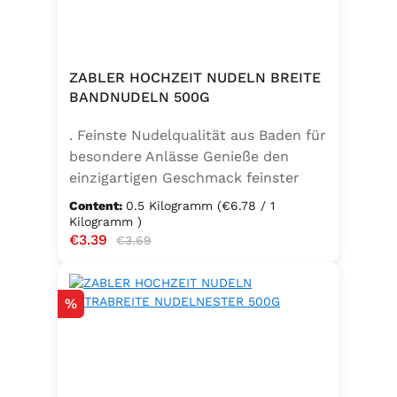
ZABLER HOCHZEIT NUDELN BREITE
BANDNUDELN 500G
. Feinste Nudelqualität aus Baden für
besondere Anlässe Genieße den
einzigartigen Geschmack feinster
Bandnudeln – mit den Zabler
Content:
0.5 Kilogramm
(€6.78 / 1
Hochzeit Nudeln holst du dir echte
Kilogramm )
Sale price:
€3.39
Regular price:
badische Qualität auf den Teller.
€3.69
Hergestellt aus 100 % reinem
Hartweizengrieß, täglich frisch
Discount
%
aufgeschlagenen Eiern der
Güteklasse A und klarem
Trinkwasser, bieten diese Nudeln ein
besonderes Geschmackserlebnis –
nicht nur zur Hochzeit. Ob für