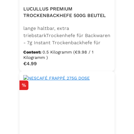
LUCULLUS PREMIUM
TROCKENBACKHEFE 500G BEUTEL
lange haltbar, extra
triebstarkTrockenhefe für Backwaren
- 7g Instant Trockenbackhefe für
500g Weizenmehl, entspricht 25g
Content:
0.5 Kilogramm
(€9.98 / 1
FrischhefeZutaten: Trockenbackhefe,
Kilogramm )
Regular price:
€4.99
Emulgator Sorbitanmonostearat
(E491)
Discount
%