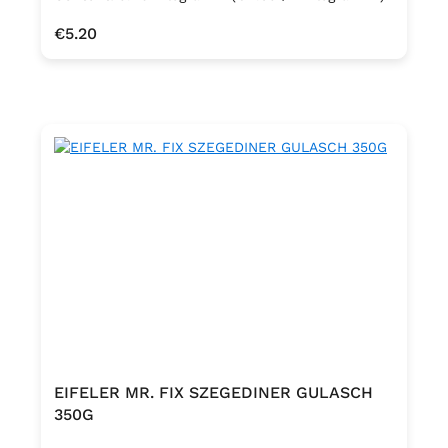
Regular price:
€5.20
EIFELER MR. FIX SZEGEDINER GULASCH
350G