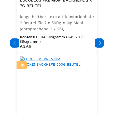
LUCULLUS PREMIUM BACKHEFE 2 X
Speisefettsäuren, Folsäure,
7G BEUTEL
Kaliumjodat.Kann Spuren von
lange haltbar , extra triebstarkInhalt:
Sellerie enthalten.
2 Beutel für 2 x 500g = 1kg Mehl
(entsprechend 2 x 25g
Frischhefe)Zutaten: Trockenbackhefe
Content:
0.014 Kilogramm
(€49.29 / 1
, Emulgator E491 (Unter
Kilogramm )
Regular price:
€0.69
Schutzatmosphäre verpackt)
Tip