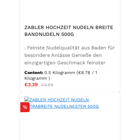
ZABLER HOCHZEIT NUDELN BREITE
BANDNUDELN 500G
. Feinste Nudelqualität aus Baden für
besondere Anlässe Genieße den
einzigartigen Geschmack feinster
Bandnudeln – mit den Zabler
Content:
0.5 Kilogramm
(€6.78 / 1
Hochzeit Nudeln holst du dir echte
Kilogramm )
Sale price:
€3.39
Regular price:
badische Qualität auf den Teller.
€3.69
Hergestellt aus 100 % reinem
Hartweizengrieß, täglich frisch
Discount
%
aufgeschlagenen Eiern der
Güteklasse A und klarem
Trinkwasser, bieten diese Nudeln ein
besonderes Geschmackserlebnis –
nicht nur zur Hochzeit. Ob für