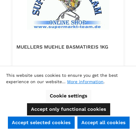
MUELLERS MUEHLE BASMATIREIS 1KG
.
This website uses cookies to ensure you get the best
experience on our website...
More information
.
Cookie settings
Regular price:
€5.80
Accept only functional cookies
SEHR GUT
(4.74 / 5)
Accept selected cookies
Accept all cookies
aus
39
Bewertungen bei: shopauskunft.de, ausgezeichnet.org, shopvote.de ⓘ
Informationen zur Echtheit der Bewertungen