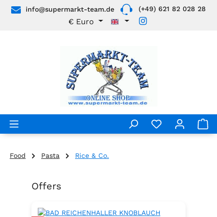
(+49) 621 82 028 28
info@supermarkt-team.de
Skip to main content
€
Euro
Food
Pasta
Rice & Co.
Offers
Skip product gallery