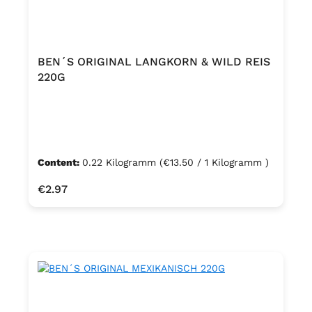
BEN´S ORIGINAL LANGKORN & WILD REIS
220G
Content:
0.22 Kilogramm
(€13.50 / 1 Kilogramm )
Regular price:
€2.97