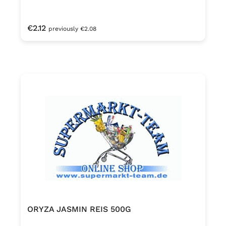
Regular price:
€2.12
previously €2.08
ORYZA JASMIN REIS 500G