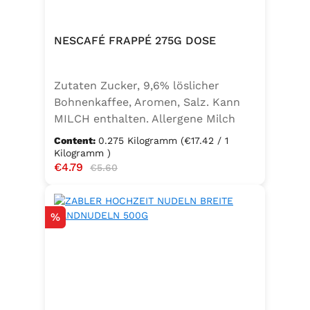
NESCAFÉ FRAPPÉ 275G DOSE
Zutaten Zucker, 9,6% löslicher
Bohnenkaffee, Aromen, Salz. Kann
MILCH enthalten. Allergene Milch
und daraus gewonnene Erzeugnisse
Content:
0.275 Kilogramm
(€17.42 / 1
Kilogramm )
Sale price:
€4.79
Regular price:
€5.60
Discount
%