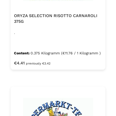
ORYZA SELECTION RISOTTO CARNAROLI
375G
.
Content:
0.375 Kilogramm
(€11.76 / 1 Kilogramm )
Regular price:
€4.41
previously €3.42