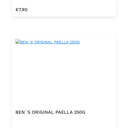
Regular price:
€7.90
BEN´S ORIGINAL PAELLA 250G