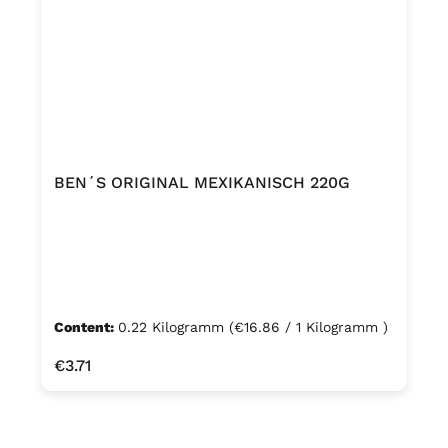
BEN´S ORIGINAL MEXIKANISCH 220G
Content:
0.22 Kilogramm
(€16.86 / 1 Kilogramm )
Regular price:
€3.71