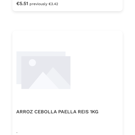
Regular price:
€5.51
previously €3.42
ARROZ CEBOLLA PAELLA REIS 1KG
.