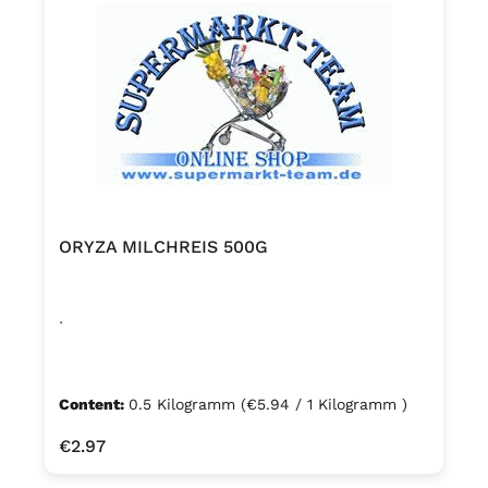
ORYZA MILCHREIS 500G
.
Content:
0.5 Kilogramm
(€5.94 / 1 Kilogramm )
Regular price:
€2.97