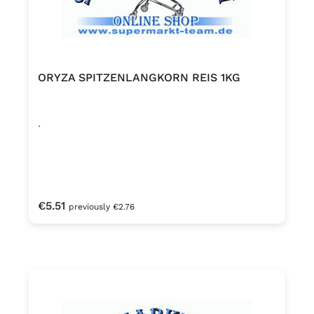
ORYZA SPITZENLANGKORN REIS 1KG
.
Regular price:
€5.51
previously €2.76