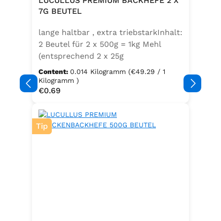
LUCULLUS PREMIUM BACKHEFE 2 X
Speisefettsäuren, Folsäure,
7G BEUTEL
Kaliumjodat.Kann Spuren von
lange haltbar , extra triebstarkInhalt:
Sellerie enthalten.
2 Beutel für 2 x 500g = 1kg Mehl
(entsprechend 2 x 25g
Frischhefe)Zutaten: Trockenbackhefe
Content:
0.014 Kilogramm
(€49.29 / 1
, Emulgator E491 (Unter
Kilogramm )
Regular price:
€0.69
Schutzatmosphäre verpackt)
Tip