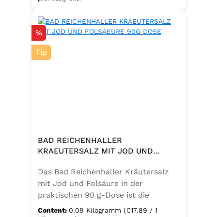
eine bewusste Ernährung. Perfekt
zum Würzen von Pasta, Fleisch,
Discount
%
Fisch, Gemüse und mediterranen
Speisen. Zutaten:Siedesalz, 10 %
Tip
Knoblauch, 5 % Kräuter und
Gewürze (Petersilie, Sellerie, Zwiebel,
Basilikum, Dill, Majoran, Lorbeer,
Rosmarin, Oregano, Thymian),
Trennmittel Calciumsalze der
Speisefettsäuren, Folsäure,
Kaliumjodat.
BAD REICHENHALLER
KRAEUTERSALZ MIT JOD UND
FOLSAEURE 90G DOSE
Das Bad Reichenhaller Kräutersalz
mit Jod und Folsäure in der
praktischen 90 g-Dose ist die
aromatische Würzmischung für eine
Content:
0.09 Kilogramm
(€17.89 / 1