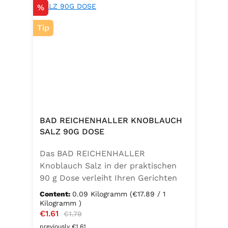
Discount
%
Tip
BAD REICHENHALLER KNOBLAUCH
SALZ 90G DOSE
Das BAD REICHENHALLER
Knoblauch Salz in der praktischen
90 g Dose verleiht Ihren Gerichten
einen vollmundigen, aromatischen
Content:
0.09 Kilogramm
(€17.89 / 1
Knoblauchgeschmack. Hergestellt
Kilogramm )
Sale price:
€1.61
Regular price:
ohne Geschmacksverstärker, zu 100
€1.79
% vegan und glutenfrei – ideal für
previously €1.61