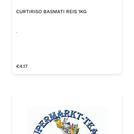
CURTIRISO BASMATI REIS 1KG
.
Regular price:
€4.17