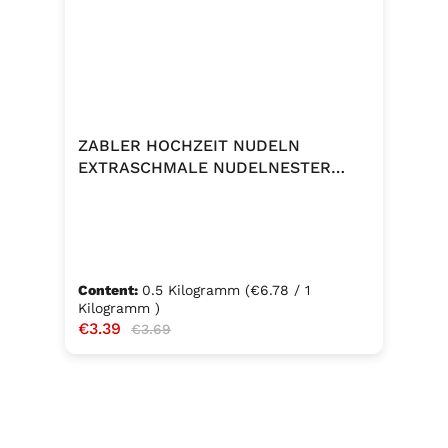
ZABLER HOCHZEIT NUDELN
EXTRASCHMALE NUDELNESTER
500G
Content:
0.5 Kilogramm
(€6.78 / 1
Kilogramm )
Sale price:
€3.39
Regular price:
€3.69