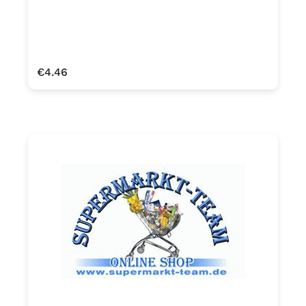
Regular price:
€4.46