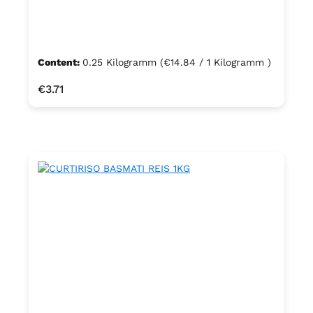
Content:
0.25 Kilogramm
(€14.84 / 1 Kilogramm )
Regular price:
€3.71