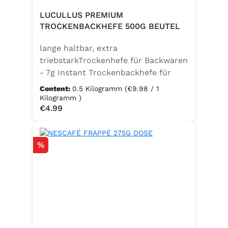
LUCULLUS PREMIUM
TROCKENBACKHEFE 500G BEUTEL
lange haltbar, extra
triebstarkTrockenhefe für Backwaren
- 7g Instant Trockenbackhefe für
500g Weizenmehl, entspricht 25g
Content:
0.5 Kilogramm
(€9.98 / 1
FrischhefeZutaten: Trockenbackhefe,
Kilogramm )
Regular price:
€4.99
Emulgator Sorbitanmonostearat
(E491)
Discount
%