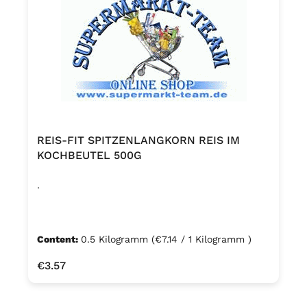
REIS-FIT SPITZENLANGKORN REIS IM
KOCHBEUTEL 500G
.
Content:
0.5 Kilogramm
(€7.14 / 1 Kilogramm )
Regular price:
€3.57