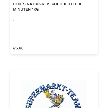
BEN´S NATUR-REIS KOCHBEUTEL 10
MINUTEN 1KG
.
Regular price:
€5.66