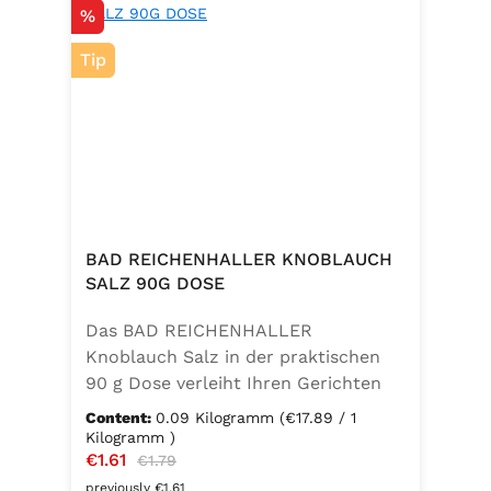
Discount
%
Tip
BAD REICHENHALLER KNOBLAUCH
SALZ 90G DOSE
Das BAD REICHENHALLER
Knoblauch Salz in der praktischen
90 g Dose verleiht Ihren Gerichten
einen vollmundigen, aromatischen
Content:
0.09 Kilogramm
(€17.89 / 1
Knoblauchgeschmack. Hergestellt
Kilogramm )
Sale price:
€1.61
Regular price:
ohne Geschmacksverstärker, zu 100
€1.79
% vegan und glutenfrei – ideal für
previously €1.61