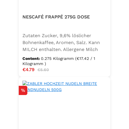
NESCAFÉ FRAPPÉ 275G DOSE
Zutaten Zucker, 9,6% löslicher
Bohnenkaffee, Aromen, Salz. Kann
MILCH enthalten. Allergene Milch
und daraus gewonnene Erzeugnisse
Content:
0.275 Kilogramm
(€17.42 / 1
Kilogramm )
Sale price:
€4.79
Regular price:
€5.60
Discount
%