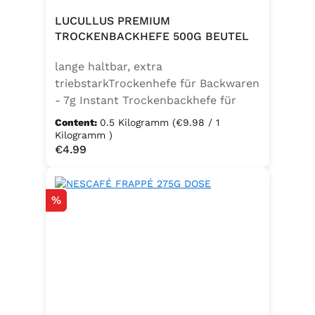
LUCULLUS PREMIUM
TROCKENBACKHEFE 500G BEUTEL
lange haltbar, extra
triebstarkTrockenhefe für Backwaren
- 7g Instant Trockenbackhefe für
500g Weizenmehl, entspricht 25g
Content:
0.5 Kilogramm
(€9.98 / 1
FrischhefeZutaten: Trockenbackhefe,
Kilogramm )
Regular price:
€4.99
Emulgator Sorbitanmonostearat
(E491)
Discount
%