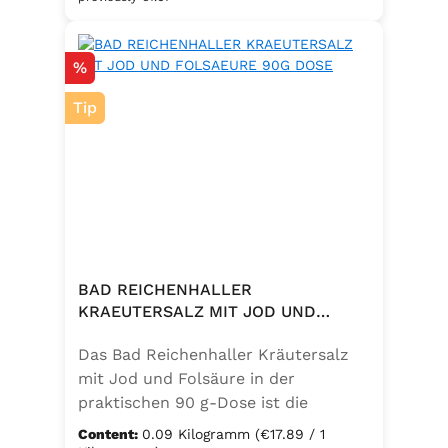
eine bewusste Ernährung. Perfekt
zum Würzen von Pasta, Fleisch,
Discount
%
Fisch, Gemüse und mediterranen
Speisen. Zutaten:Siedesalz, 10 %
Tip
Knoblauch, 5 % Kräuter und
Gewürze (Petersilie, Sellerie, Zwiebel,
Basilikum, Dill, Majoran, Lorbeer,
Rosmarin, Oregano, Thymian),
Trennmittel Calciumsalze der
Speisefettsäuren, Folsäure,
Kaliumjodat.
BAD REICHENHALLER
KRAEUTERSALZ MIT JOD UND
FOLSAEURE 90G DOSE
Das Bad Reichenhaller Kräutersalz
mit Jod und Folsäure in der
praktischen 90 g-Dose ist die
aromatische Würzmischung für eine
Content:
0.09 Kilogramm
(€17.89 / 1