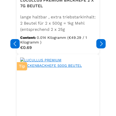
LUCULLUS PREMIUM BACKHEFE 2 X
Speisefettsäuren, Folsäure,
7G BEUTEL
Kaliumjodat.Kann Spuren von
lange haltbar , extra triebstarkInhalt:
Sellerie enthalten.
2 Beutel für 2 x 500g = 1kg Mehl
(entsprechend 2 x 25g
Frischhefe)Zutaten: Trockenbackhefe
Content:
0.014 Kilogramm
(€49.29 / 1
, Emulgator E491 (Unter
Kilogramm )
Regular price:
€0.69
Schutzatmosphäre verpackt)
Tip