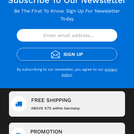
Subscribe To Our Newsletter
Be The First To Know. Sign Up For Newsletter
Today
SIGN UP
By subscribing to our newsletter, you agree to our
privacy
policy
.
FREE SHIPPING
ABOVE €75 within Germany
PROMOTION