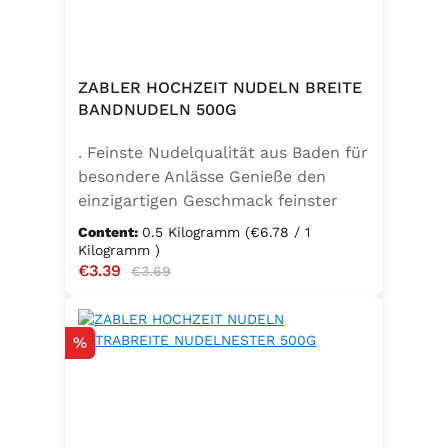
ZABLER HOCHZEIT NUDELN BREITE
BANDNUDELN 500G
. Feinste Nudelqualität aus Baden für
besondere Anlässe Genieße den
einzigartigen Geschmack feinster
Bandnudeln – mit den Zabler
Content:
0.5 Kilogramm
(€6.78 / 1
Hochzeit Nudeln holst du dir echte
Kilogramm )
Sale price:
€3.39
Regular price:
badische Qualität auf den Teller.
€3.69
Hergestellt aus 100 % reinem
Hartweizengrieß, täglich frisch
Discount
%
aufgeschlagenen Eiern der
Güteklasse A und klarem
Trinkwasser, bieten diese Nudeln ein
besonderes Geschmackserlebnis –
nicht nur zur Hochzeit. Ob für