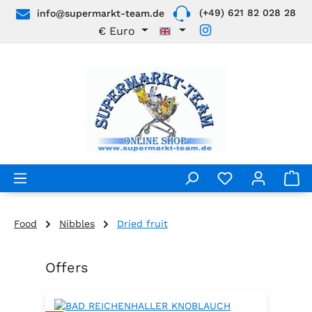
(+49) 621 82 028 28
info@supermarkt-team.de
Skip to main content
€
Euro
Food
Nibbles
Dried fruit
Offers
Skip product gallery