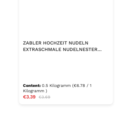
ZABLER HOCHZEIT NUDELN
EXTRASCHMALE NUDELNESTER
500G
Content:
0.5 Kilogramm
(€6.78 / 1
Kilogramm )
Sale price:
€3.39
Regular price:
€3.69