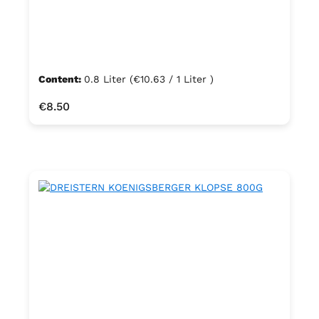
Content:
0.8 Liter
(€10.63 / 1 Liter )
Regular price:
€8.50