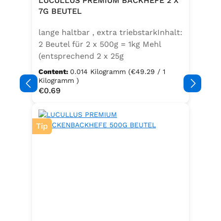
LUCULLUS PREMIUM BACKHEFE 2 X
Speisefettsäuren, Folsäure,
7G BEUTEL
Kaliumjodat.Kann Spuren von
lange haltbar , extra triebstarkInhalt:
Sellerie enthalten.
2 Beutel für 2 x 500g = 1kg Mehl
(entsprechend 2 x 25g
Frischhefe)Zutaten: Trockenbackhefe
Content:
0.014 Kilogramm
(€49.29 / 1
, Emulgator E491 (Unter
Kilogramm )
Regular price:
€0.69
Schutzatmosphäre verpackt)
Tip