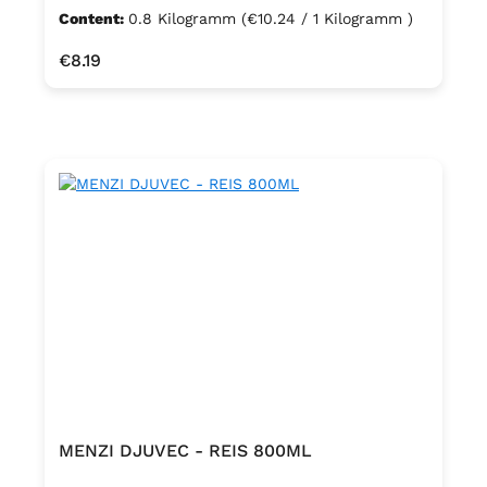
Content:
0.8 Kilogramm
(€10.24 / 1 Kilogramm )
Regular price:
€8.19
MENZI DJUVEC - REIS 800ML