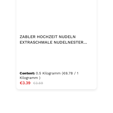
ZABLER HOCHZEIT NUDELN
EXTRASCHMALE NUDELNESTER
500G
Content:
0.5 Kilogramm
(€6.78 / 1
Kilogramm )
Sale price:
€3.39
Regular price:
€3.69