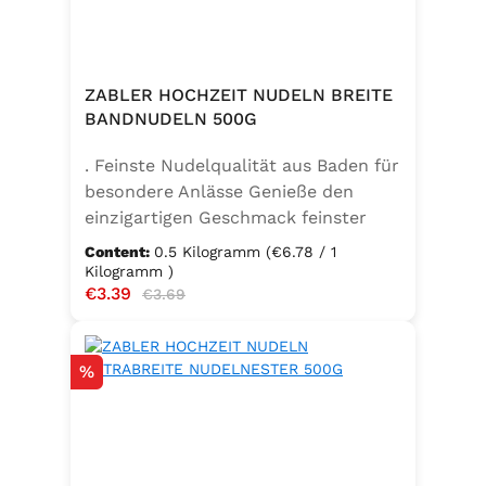
ZABLER HOCHZEIT NUDELN BREITE
BANDNUDELN 500G
. Feinste Nudelqualität aus Baden für
besondere Anlässe Genieße den
einzigartigen Geschmack feinster
Bandnudeln – mit den Zabler
Content:
0.5 Kilogramm
(€6.78 / 1
Hochzeit Nudeln holst du dir echte
Kilogramm )
Sale price:
€3.39
Regular price:
badische Qualität auf den Teller.
€3.69
Hergestellt aus 100 % reinem
Hartweizengrieß, täglich frisch
Discount
%
aufgeschlagenen Eiern der
Güteklasse A und klarem
Trinkwasser, bieten diese Nudeln ein
besonderes Geschmackserlebnis –
nicht nur zur Hochzeit. Ob für