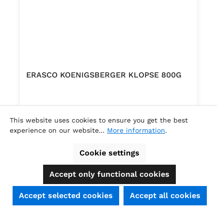
ERASCO KOENIGSBERGER KLOPSE 800G
This website uses cookies to ensure you get the best
experience on our website...
More information
.
Content:
0.8 Kilogramm
(€7.45 / 1 Kilogramm )
Cookie settings
Regular price:
€5.96
Accept only functional cookies
SEHR GUT
(4.74 / 5)
Accept selected cookies
Accept all cookies
aus
39
Bewertungen bei: shopauskunft.de, ausgezeichnet.org, shopvote.de ⓘ
Informationen zur Echtheit der Bewertungen