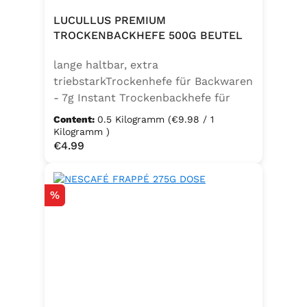
LUCULLUS PREMIUM
TROCKENBACKHEFE 500G BEUTEL
lange haltbar, extra
triebstarkTrockenhefe für Backwaren
- 7g Instant Trockenbackhefe für
500g Weizenmehl, entspricht 25g
Content:
0.5 Kilogramm
(€9.98 / 1
FrischhefeZutaten: Trockenbackhefe,
Kilogramm )
Regular price:
€4.99
Emulgator Sorbitanmonostearat
(E491)
Discount
%