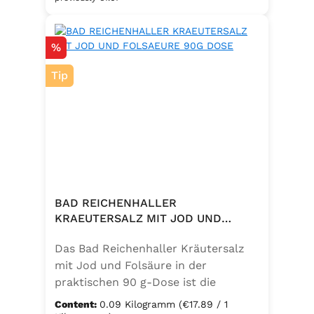
eine bewusste Ernährung. Perfekt
zum Würzen von Pasta, Fleisch,
Discount
%
Fisch, Gemüse und mediterranen
Speisen. Zutaten:Siedesalz, 10 %
Tip
Knoblauch, 5 % Kräuter und
Gewürze (Petersilie, Sellerie, Zwiebel,
Basilikum, Dill, Majoran, Lorbeer,
Rosmarin, Oregano, Thymian),
Trennmittel Calciumsalze der
Speisefettsäuren, Folsäure,
Kaliumjodat.
BAD REICHENHALLER
KRAEUTERSALZ MIT JOD UND
FOLSAEURE 90G DOSE
Das Bad Reichenhaller Kräutersalz
mit Jod und Folsäure in der
praktischen 90 g-Dose ist die
aromatische Würzmischung für eine
Content:
0.09 Kilogramm
(€17.89 / 1