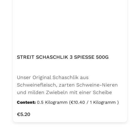
Geschmacksverstärker
Mononatriumglutamat, Speisesalz,
modifizierte Stärke
STREIT SCHASCHLIK 3 SPIESSE 500G
Unser Original Schaschlik aus
Schweinefleisch, zarten Schweine-Nieren
und milden Zwiebeln mit einer Scheibe
deftigem Speck Eine würzig-pikante
Content:
0.5 Kilogramm
(€10.40 / 1 Kilogramm )
Spezialität. Die nach traditionellem
Regular price:
€5.20
Familienrezept hergestellte „würzige Soße“
ist eine Kompostion aus mehr als zwanzig
edlen aromatischen Gewürzen, den
Kostbarkeiten der Natur. Zutaten Spieße