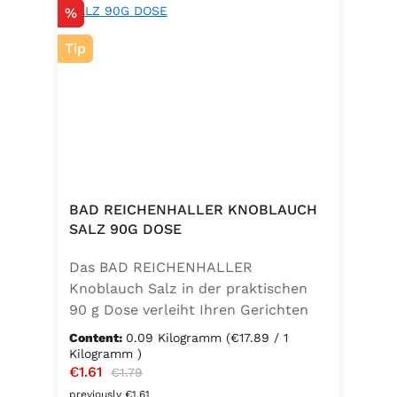
Discount
%
Tip
BAD REICHENHALLER KNOBLAUCH
SALZ 90G DOSE
Das BAD REICHENHALLER
Knoblauch Salz in der praktischen
90 g Dose verleiht Ihren Gerichten
einen vollmundigen, aromatischen
Content:
0.09 Kilogramm
(€17.89 / 1
Knoblauchgeschmack. Hergestellt
Kilogramm )
Sale price:
€1.61
Regular price:
ohne Geschmacksverstärker, zu 100
€1.79
% vegan und glutenfrei – ideal für
previously €1.61