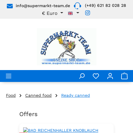
(+49) 621 82 028 28
info@supermarkt-team.de
Skip to main content
€
Euro
Food
Canned food
Ready canned
Offers
Skip product gallery