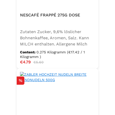
NESCAFÉ FRAPPÉ 275G DOSE
Zutaten Zucker, 9,6% löslicher
Bohnenkaffee, Aromen, Salz. Kann
MILCH enthalten. Allergene Milch
und daraus gewonnene Erzeugnisse
Content:
0.275 Kilogramm
(€17.42 / 1
Kilogramm )
Sale price:
€4.79
Regular price:
€5.60
Discount
%