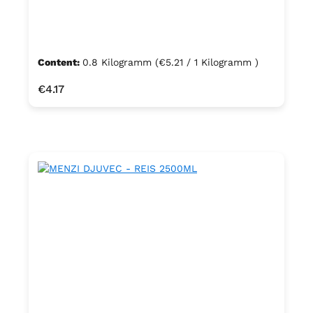
Content:
0.8 Kilogramm
(€5.21 / 1 Kilogramm )
Regular price:
€4.17