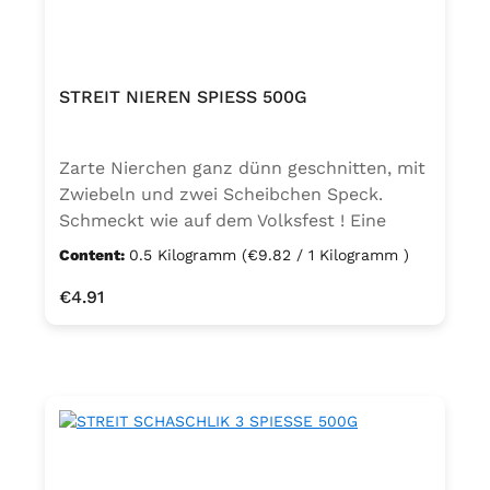
STREIT NIEREN SPIESS 500G
Zarte Nierchen ganz dünn geschnitten, mit
Zwiebeln und zwei Scheibchen Speck.
Schmeckt wie auf dem Volksfest ! Eine
würzig-pikante Spezialität. Die nach
Content:
0.5 Kilogramm
(€9.82 / 1 Kilogramm )
traditionellem Familienrezept hergestellte
Regular price:
€4.91
„würzige Soße“ ist eine Kompostion aus
mehr als zwanzig edlen aromatischen
Gewürzen, den Kostbarkeiten der Natur.
Zutaten Spieß 50%: davon Schweinenieren
68%, Zwiebeln, Schweinespeck 6% Zutaten
Soße 50%: Trinkwasser, Tomatenmark,
Zwiebeln, Schaschlik-Gewürzzubereitung
(enthält Sellerie) mit