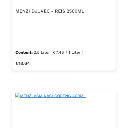
MENZI DJUVEC - REIS 2500ML
Content:
2.5 Liter
(€7.46 / 1 Liter )
Regular price:
€18.64