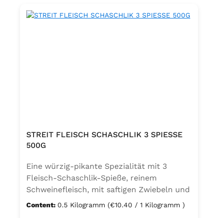
50%: davon Schweinefleisch 85g (34%),
Zwiebeln, Schweinenieren 50g (20%),
Schweinespeck 40g (16%) Zutaten Soße:
Trinkwasser, Tomatenmark, Zwiebeln,
Schaschlik-Gewürzzubereitung (enthält
Sellerie) mit Geschmacksverstärker
(Mononatriumglutamat), Speisesalz,
modifizierte Stärke
STREIT FLEISCH SCHASCHLIK 3 SPIESSE
500G
Eine würzig-pikante Spezialität mit 3
Fleisch-Schaschlik-Spieße, reinem
Schweinefleisch, mit saftigen Zwiebeln und
einer Scheibe deftigem Speck. Die nach
Content:
0.5 Kilogramm
(€10.40 / 1 Kilogramm )
traditionellem Familienrezept hergestellte