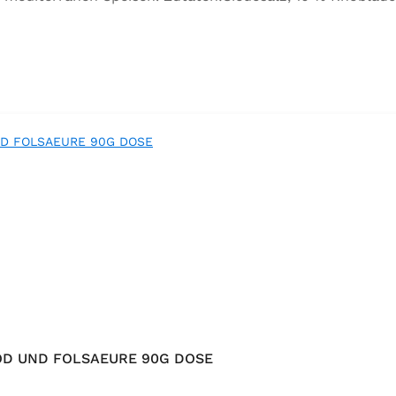
orbeer, Rosmarin, Oregano, Thymian), Trennmittel Calciumsa
OD UND FOLSAEURE 90G DOSE