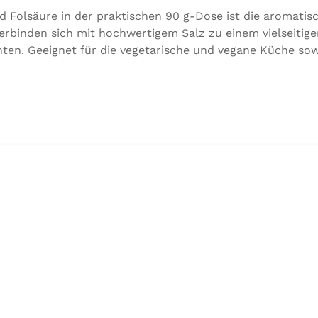
d Folsäure in der praktischen 90 g-Dose ist die aromati
rbinden sich mit hochwertigem Salz zu einem vielseitig
ten. Geeignet für die vegetarische und vegane Küche sow
utaten:Siedesalz, 17,5 % Kräuter und Gewürze (Petersilie,
ttel Calciumsalze der Speisefettsäuren, Folsäure, Kalium