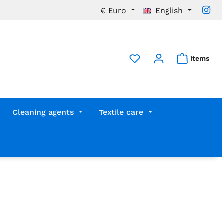
€
Euro
English
items
Cleaning agents
Textile care