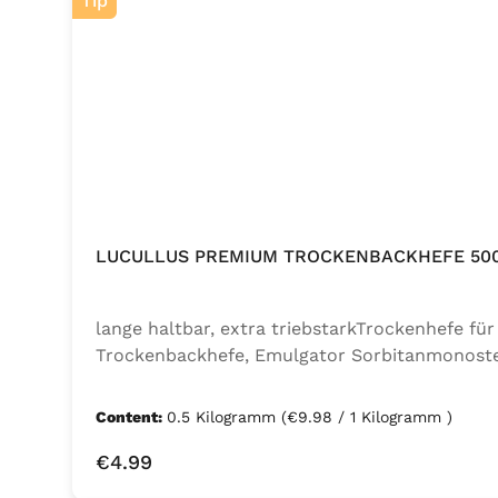
Tip
LUCULLUS PREMIUM TROCKENBACKHEFE 50
lange haltbar, extra triebstarkTrockenhefe f
Trockenbackhefe, Emulgator Sorbitanmonoste
Content:
0.5 Kilogramm
(€9.98 / 1 Kilogramm )
Regular price:
€4.99