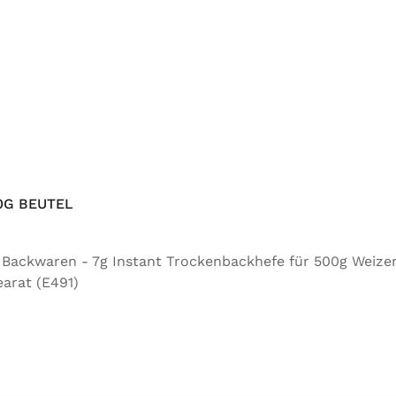
0G BEUTEL
ür Backwaren - 7g Instant Trockenbackhefe für 500g Weize
arat (E491)