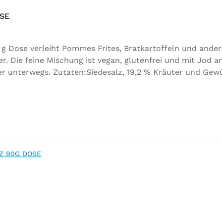
SE
g Dose verleiht Pommes Frites, Bratkartoffeln und ander
Die feine Mischung ist vegan, glutenfrei und mit Jod an
 unterwegs. Zutaten:Siedesalz, 19,2 % Kräuter und Gewürz
, Folsäure, Kaliumjodat.Kann Spuren von Sellerie enthalt