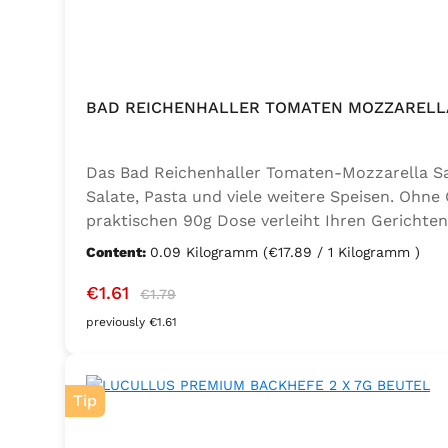
BAD REICHENHALLER TOMATEN MOZZARELLA
Das Bad Reichenhaller Tomaten-Mozzarella Salz
Salate, Pasta und viele weitere Speisen. Ohne
praktischen 90g Dose verleiht Ihren Gerichten
Geschmacksverstärker, vegan und glutenfrei – 
Content:
0.09 Kilogramm
(€17.89 / 1 Kilogramm )
Thymian), Knoblauch, Trennmittel Calciumsalze
Sale price:
Regular price:
€1.61
€1.79
previously €1.61
Tip