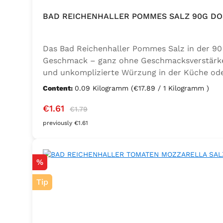
BAD REICHENHALLER POMMES SALZ 90G DO
Das Bad Reichenhaller Pommes Salz in der 90 
Geschmack – ganz ohne Geschmacksverstärker. 
und unkomplizierte Würzung in der Küche oder
Trennmittel Calciumsalze der Speisefettsäuren
Content:
0.09 Kilogramm
(€17.89 / 1 Kilogramm )
Sale price:
Regular price:
€1.61
€1.79
previously €1.61
Discount
%
Tip