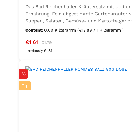
Das Bad Reichenhaller Kräutersalz mit Jod un
Ernährung. Fein abgestimmte Gartenkräuter ve
Suppen, Salaten, Gemüse- und Kartoffelgerich
Ernährung mit zusätzlichem Jod und Folsäure. Z
Content:
0.09 Kilogramm
(€17.89 / 1 Kilogramm )
Lorbeer, Rosmarin, Oregano, Thymian), Trennmi
Sale price:
Regular price:
€1.61
€1.79
previously €1.61
Discount
%
Tip