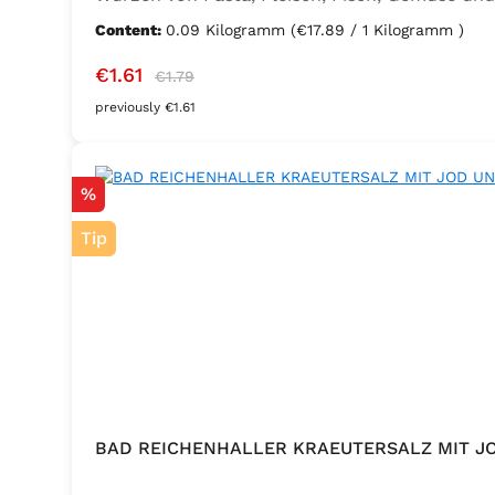
Sellerie, Zwiebel, Basilikum, Dill, Majoran, L
Content:
0.09 Kilogramm
(€17.89 / 1 Kilogramm )
Kaliumjodat.
Sale price:
Regular price:
€1.61
€1.79
previously €1.61
Discount
%
Tip
BAD REICHENHALLER KRAEUTERSALZ MIT J