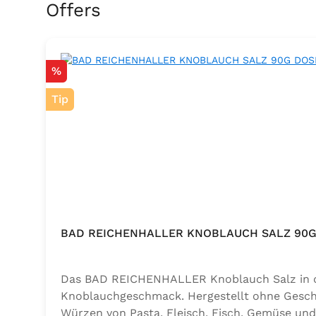
Skip product gallery
Offers
Discount
%
Tip
BAD REICHENHALLER KNOBLAUCH SALZ 90G
Das BAD REICHENHALLER Knoblauch Salz in der
Knoblauchgeschmack. Hergestellt ohne Geschm
Würzen von Pasta, Fleisch, Fisch, Gemüse und