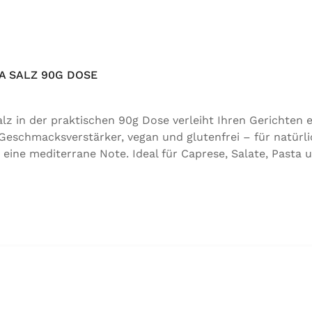
 SALZ 90G DOSE
 in der praktischen 90g Dose verleiht Ihren Gerichten e
 Geschmacksverstärker, vegan und glutenfrei – für natürli
 eine mediterrane Note. Ideal für Caprese, Salate, Pasta 
für natürlichen Genuss in bester Qualität. Zutaten:Siedes
 der Speisefettsäuren, Folsäure, Kaliumjodat.Kann Spure