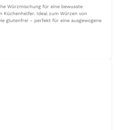
sche Würzmischung für eine bewusste
en Küchenhelfer. Ideal zum Würzen von
ie glutenfrei – perfekt für eine ausgewogene
 Sellerie, Zwiebel, Basilikum, Dill, Majoran,
jodat.