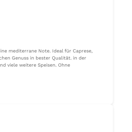
ine mediterrane Note. Ideal für Caprese,
chen Genuss in bester Qualität. in der
und viele weitere Speisen. Ohne
alz, 17,7% Kräuter (Basilikum 10,6%, Oregano,
n von Sellerie enthalten.