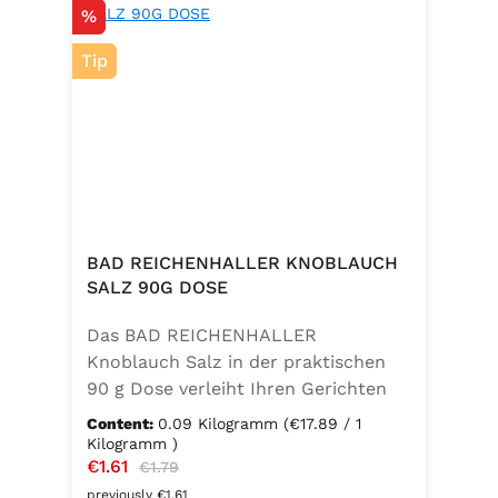
Discount
%
Tip
BAD REICHENHALLER KNOBLAUCH
SALZ 90G DOSE
Das BAD REICHENHALLER
Knoblauch Salz in der praktischen
90 g Dose verleiht Ihren Gerichten
einen vollmundigen, aromatischen
Content:
0.09 Kilogramm
(€17.89 / 1
Knoblauchgeschmack. Hergestellt
Kilogramm )
Sale price:
€1.61
Regular price:
ohne Geschmacksverstärker, zu 100
€1.79
% vegan und glutenfrei – ideal für
previously €1.61