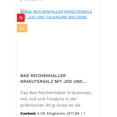
eine bewusste Ernährung. Perfekt
zum Würzen von Pasta, Fleisch,
Discount
%
Fisch, Gemüse und mediterranen
Speisen. Zutaten:Siedesalz, 10 %
Tip
Knoblauch, 5 % Kräuter und
Gewürze (Petersilie, Sellerie, Zwiebel,
Basilikum, Dill, Majoran, Lorbeer,
Rosmarin, Oregano, Thymian),
Trennmittel Calciumsalze der
Speisefettsäuren, Folsäure,
Kaliumjodat.
BAD REICHENHALLER
KRAEUTERSALZ MIT JOD UND
FOLSAEURE 90G DOSE
Das Bad Reichenhaller Kräutersalz
mit Jod und Folsäure in der
praktischen 90 g-Dose ist die
aromatische Würzmischung für eine
Content:
0.09 Kilogramm
(€17.89 / 1