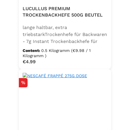
LUCULLUS PREMIUM
TROCKENBACKHEFE 500G BEUTEL
lange haltbar, extra
triebstarkTrockenhefe für Backwaren
- 7g Instant Trockenbackhefe für
500g Weizenmehl, entspricht 25g
Content:
0.5 Kilogramm
(€9.98 / 1
FrischhefeZutaten: Trockenbackhefe,
Kilogramm )
Regular price:
€4.99
Emulgator Sorbitanmonostearat
(E491)
Discount
%