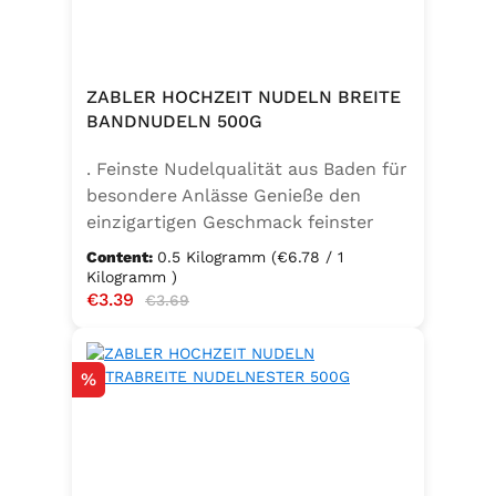
ZABLER HOCHZEIT NUDELN BREITE
BANDNUDELN 500G
. Feinste Nudelqualität aus Baden für
besondere Anlässe Genieße den
einzigartigen Geschmack feinster
Bandnudeln – mit den Zabler
Content:
0.5 Kilogramm
(€6.78 / 1
Hochzeit Nudeln holst du dir echte
Kilogramm )
Sale price:
€3.39
Regular price:
badische Qualität auf den Teller.
€3.69
Hergestellt aus 100 % reinem
Hartweizengrieß, täglich frisch
Discount
%
aufgeschlagenen Eiern der
Güteklasse A und klarem
Trinkwasser, bieten diese Nudeln ein
besonderes Geschmackserlebnis –
nicht nur zur Hochzeit. Ob für