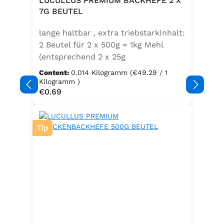
LUCULLUS PREMIUM BACKHEFE 2 X
Speisefettsäuren, Folsäure,
7G BEUTEL
Kaliumjodat.Kann Spuren von
lange haltbar , extra triebstarkInhalt:
Sellerie enthalten.
2 Beutel für 2 x 500g = 1kg Mehl
(entsprechend 2 x 25g
Frischhefe)Zutaten: Trockenbackhefe
Content:
0.014 Kilogramm
(€49.29 / 1
, Emulgator E491 (Unter
Kilogramm )
Regular price:
€0.69
Schutzatmosphäre verpackt)
Tip