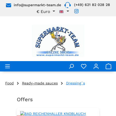
(+49) 621 82 028 28
info@supermarkt-team.de
Skip to main content
€
Euro
Food
Ready-made sauces
Dressing´s
Offers
Skip product gallery