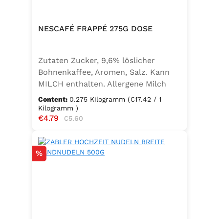
NESCAFÉ FRAPPÉ 275G DOSE
Zutaten Zucker, 9,6% löslicher
Bohnenkaffee, Aromen, Salz. Kann
MILCH enthalten. Allergene Milch
und daraus gewonnene Erzeugnisse
Content:
0.275 Kilogramm
(€17.42 / 1
Kilogramm )
Sale price:
€4.79
Regular price:
€5.60
Discount
%