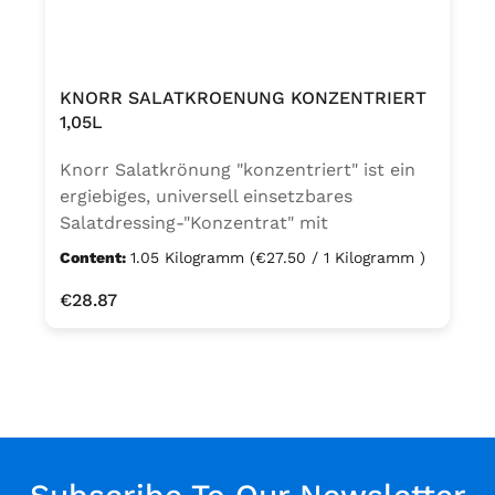
KNORR SALATKROENUNG KONZENTRIERT
1,05L
Knorr Salatkrönung "konzentriert" ist ein
ergiebiges, universell einsetzbares
Salatdressing-"Konzentrat" mit
hochwertigen Zutaten wie Weinessig und
Content:
1.05 Kilogramm
(€27.50 / 1 Kilogramm )
Delikateß-Senf. Ideal für die Zubereitung
Regular price:
€28.87
von Blattsalat, Gurken- und Tomatensalat,
Gemüse- und Feinkostsalat. Hervorragend
geeignet auch zum Ansetzen von
Marinaden für Sauerbraten und
Lammfleisch, zum Würzen und
Abschmecken von gefüllten Eiern, Senf-
und Meerrettichsoße. Ohne
Konservierungsstoffe.Zutaten: